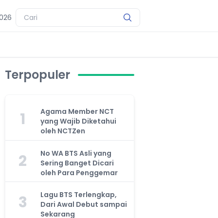
2026
Terpopuler
Agama Member NCT
1
yang Wajib Diketahui
oleh NCTZen
No WA BTS Asli yang
2
Sering Banget Dicari
oleh Para Penggemar
Lagu BTS Terlengkap,
3
Dari Awal Debut sampai
Sekarang