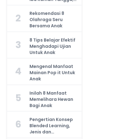
Jangan Anggap
Remeh!
Rekomendasi 8
2
Olahraga Seru
Bersama Anak
8 Tips Belajar Efektif
3
Menghadapi Ujian
Untuk Anak
Mengenal Manfaat
4
Mainan Pop it Untuk
Anak
Inilah 8 Manfaat
5
Memelihara Hewan
Bagi Anak
Pengertian Konsep
6
Blended Learning,
Jenis dan
Manfaatnya, Anda