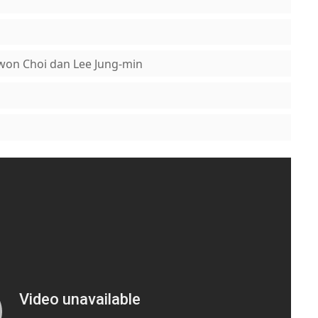
won Choi dan Lee Jung-min
form resminya ya.