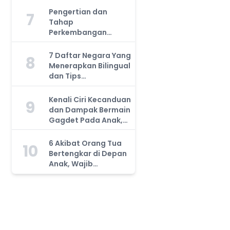
Harus Tahu!
Pengertian dan
7
Tahap
Perkembangan
Kemampuan Kognitif
Anak, Bunda Wajib
7 Daftar Negara Yang
8
Tahu!
Menerapkan Bilingual
dan Tips
Mengajarkan Pada
Anak
Kenali Ciri Kecanduan
9
dan Dampak Bermain
Gagdet Pada Anak,
Orang Tua Wajib
Tahu!
6 Akibat Orang Tua
10
Bertengkar di Depan
Anak, Wajib
Waspada!