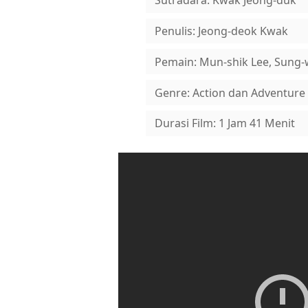
Sutradara: Kwak Jeong-duk
Penulis: Jeong-deok Kwak
Pemain: Mun-shik Lee, Sung-
Genre: Action dan Adventure
Durasi Film: 1 Jam 41 Menit
Tonton film The Assasin ini di plat