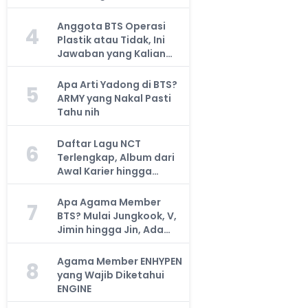
Anggota BTS Operasi
4
Plastik atau Tidak, Ini
Jawaban yang Kalian
Cari
Apa Arti Yadong di BTS?
5
ARMY yang Nakal Pasti
Tahu nih
Daftar Lagu NCT
6
Terlengkap, Album dari
Awal Karier hingga
Sekarang
Apa Agama Member
7
BTS? Mulai Jungkook, V,
Jimin hingga Jin, Ada
yang Atheis
Agama Member ENHYPEN
8
yang Wajib Diketahui
ENGINE