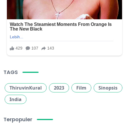
TAGS
ThiruvinKural
2023
Film
Sinopsis
India
Terpopuler