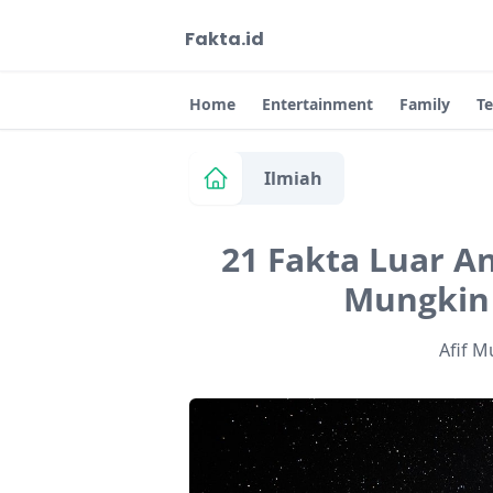
Fakta.id
Home
Entertainment
Family
T
Ilmiah
21 Fakta Luar 
Mungkin
Afif 