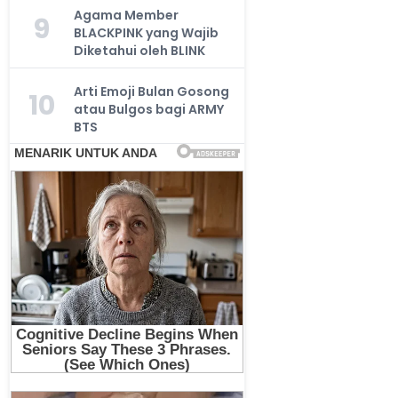
Agama Member
9
BLACKPINK yang Wajib
Diketahui oleh BLINK
Arti Emoji Bulan Gosong
10
atau Bulgos bagi ARMY
BTS