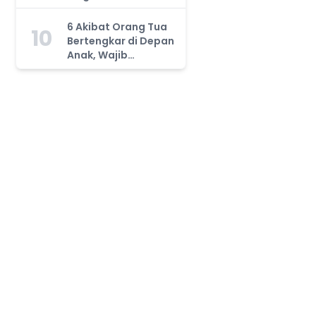
Orang Tua Wajib
Tahu!
6 Akibat Orang Tua
10
Bertengkar di Depan
Anak, Wajib
Waspada!