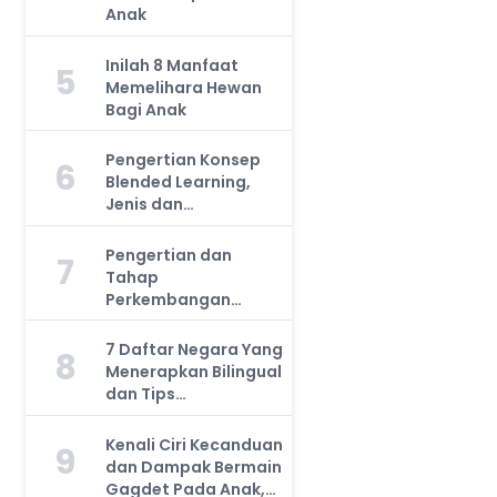
Anak
Inilah 8 Manfaat
5
Memelihara Hewan
Bagi Anak
Pengertian Konsep
6
Blended Learning,
Jenis dan
Manfaatnya, Anda
Harus Tahu!
Pengertian dan
7
Tahap
Perkembangan
Kemampuan Kognitif
Anak, Bunda Wajib
7 Daftar Negara Yang
8
Tahu!
Menerapkan Bilingual
dan Tips
Mengajarkan Pada
Anak
Kenali Ciri Kecanduan
9
dan Dampak Bermain
Gagdet Pada Anak,