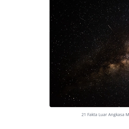
21 Fakta Luar Angkasa 