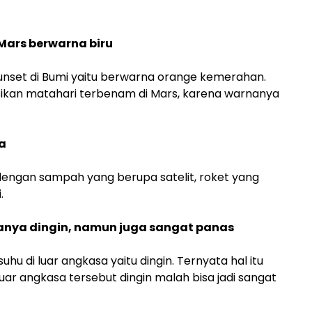
 Mars berwarna biru
unset di Bumi yaitu berwarna orange kemerahan.
ikan matahari terbenam di Mars, karena warnanya
a
dengan sampah yang berupa satelit, roket yang
.
 hanya dingin, namun juga sangat panas
u di luar angkasa yaitu dingin. Ternyata hal itu
luar angkasa tersebut dingin malah bisa jadi sangat