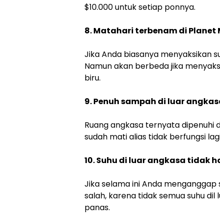
$10.000 untuk setiap ponnya.
8. Matahari terbenam di Planet
Jika Anda biasanya menyaksikan s
Namun akan berbeda jika menyaks
biru.
9. Penuh sampah di luar angkas
Ruang angkasa ternyata dipenuhi 
sudah mati alias tidak berfungsi lagi
10. Suhu di luar angkasa tidak
Jika selama ini Anda menganggap suh
salah, karena tidak semua suhu dil 
panas.