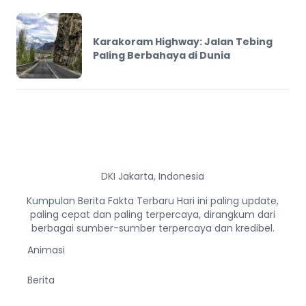
Karakoram Highway: Jalan Tebing
Paling Berbahaya di Dunia
DKI Jakarta, Indonesia
Kumpulan Berita Fakta Terbaru Hari ini paling update,
paling cepat dan paling terpercaya, dirangkum dari
berbagai sumber-sumber terpercaya dan kredibel.
Animasi
Berita