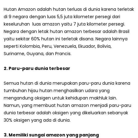
Hutan Amazon adalah hutan terluas di dunia karena terletak
di 9 negara dengan luas 5,5 juta kilometer persegi dari
keseluruhan luas amazon yaitu 7 juta kilometer persegi.
Negara dengan letak hutan amazon terbesar adalah Brasil
yaitu sekitar 60% hutan ini terletak disana. Negara lainnya
seperti Kolombia, Peru, Venezuela, Ekuador, Bolivia,
Suriname, Guyana, dan Prancis.
2. Paru-paru dunia terbesar
Semua hutan di dunia merupakan paru-paru dunia karena
tumbuhan hijau hutan menghasilkan udara yang
mengandung oksigen untuk kehidupan makhluk lain.
Namun, yang membuat hutan amazon menjadi paru-paru
dunia terbesar adalah oksigen yang dikeluarkan sebanyak
30% oksigen yang ada di dunia.
3. Memiliki sungai amazon yang panjang