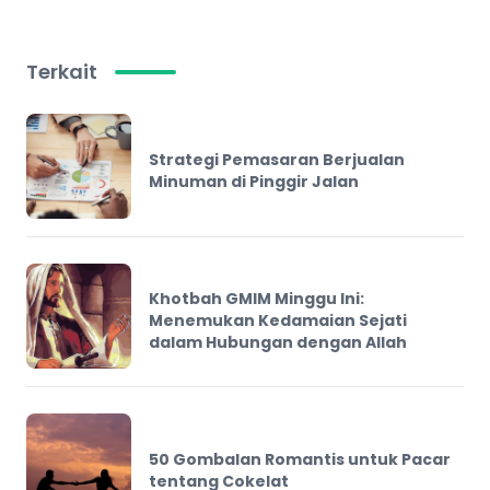
Terkait
Strategi Pemasaran Berjualan
Minuman di Pinggir Jalan
Khotbah GMIM Minggu Ini:
Menemukan Kedamaian Sejati
dalam Hubungan dengan Allah
50 Gombalan Romantis untuk Pacar
tentang Cokelat