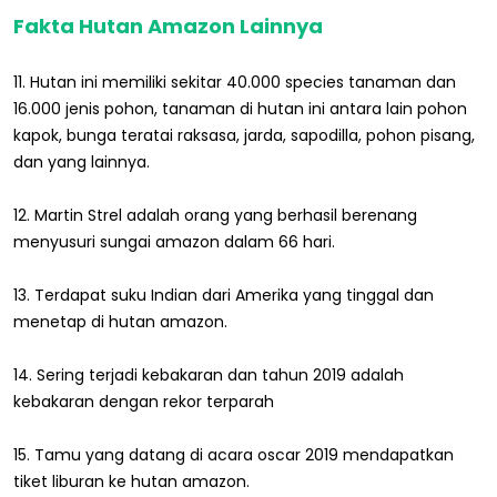
Fakta Hutan Amazon Lainnya
11. Hutan ini memiliki sekitar 40.000 species tanaman dan
16.000 jenis pohon, tanaman di hutan ini antara lain pohon
kapok, bunga teratai raksasa, jarda, sapodilla, pohon pisang,
dan yang lainnya.
12. Martin Strel adalah orang yang berhasil berenang
menyusuri sungai amazon dalam 66 hari.
13. Terdapat suku Indian dari Amerika yang tinggal dan
menetap di hutan amazon.
14. Sering terjadi kebakaran dan tahun 2019 adalah
kebakaran dengan rekor terparah
15. Tamu yang datang di acara oscar 2019 mendapatkan
tiket liburan ke hutan amazon.