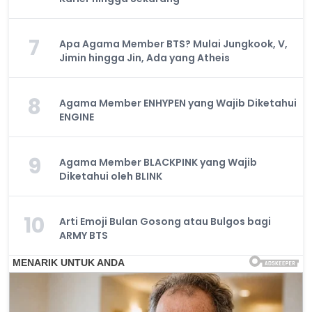
7
Apa Agama Member BTS? Mulai Jungkook, V,
Jimin hingga Jin, Ada yang Atheis
8
Agama Member ENHYPEN yang Wajib Diketahui
ENGINE
9
Agama Member BLACKPINK yang Wajib
Diketahui oleh BLINK
10
Arti Emoji Bulan Gosong atau Bulgos bagi
ARMY BTS