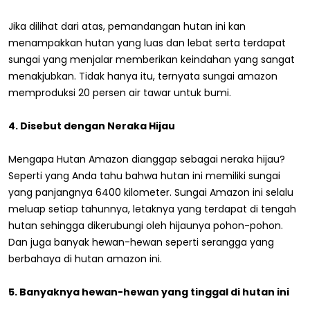
Jika dilihat dari atas, pemandangan hutan ini kan
menampakkan hutan yang luas dan lebat serta terdapat
sungai yang menjalar memberikan keindahan yang sangat
menakjubkan. Tidak hanya itu, ternyata sungai amazon
memproduksi 20 persen air tawar untuk bumi.
4. Disebut dengan Neraka Hijau
Mengapa Hutan Amazon dianggap sebagai neraka hijau?
Seperti yang Anda tahu bahwa hutan ini memiliki sungai
yang panjangnya 6400 kilometer. Sungai Amazon ini selalu
meluap setiap tahunnya, letaknya yang terdapat di tengah
hutan sehingga dikerubungi oleh hijaunya pohon-pohon.
Dan juga banyak hewan-hewan seperti serangga yang
berbahaya di hutan amazon ini.
5. Banyaknya hewan-hewan yang tinggal di hutan ini