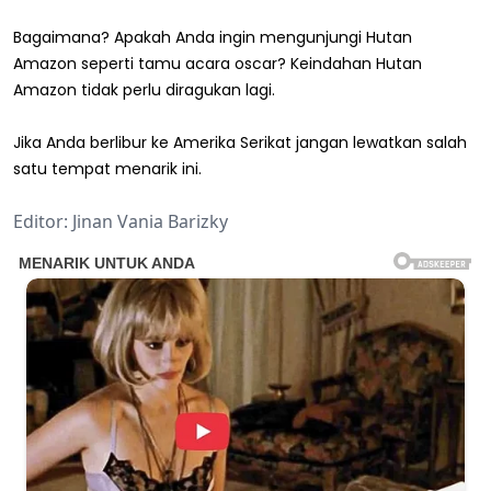
Bagaimana? Apakah Anda ingin mengunjungi Hutan
Amazon seperti tamu acara oscar? Keindahan Hutan
Amazon tidak perlu diragukan lagi.
Jika Anda berlibur ke Amerika Serikat jangan lewatkan salah
satu tempat menarik ini.
Editor: Jinan Vania Barizky