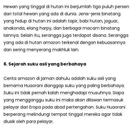
Hewan yang tinggal di hutan ini berjumlah tiga puluh persen
dari total hewan yang ada di dunia. Jenis-jenis binatang
yang hidup di hutan ini adalah tapir, babi hutan, jaguar,
anakonda, elang harpy, dan berbagai macam binatang
lainnya. Selain itu, serangga juga terdapat disana. Serangga
yang ada di hutan amazon terkenal dengan kebuasannya
dan sering menyerang makhluk lain.
6. Sejarah suku asli yang berbahaya
Cerita amazon di jaman dahulu adalah suku asli yang
bernama Huaorani dianggap suku yang paling berbahaya.
Suku ini tidak pernah kalah menghadapi musuhnya. Siapa
yang mengganggu suku ini maka akan dilawan termasuk
pelayar dari Eropa pada abad pertengahan. Suku Huaorani
berperang melindungi tempat tinggal mereka agar tidak
diusik oleh para pelayar.