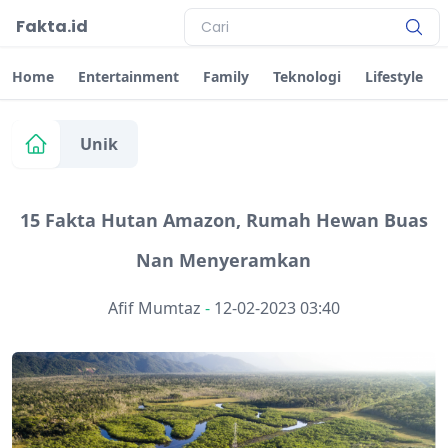
Fakta.id
Home
Entertainment
Family
Teknologi
Lifestyle
Unik
15 Fakta Hutan Amazon, Rumah Hewan Buas
Nan Menyeramkan
Afif Mumtaz
-
12-02-2023 03:40