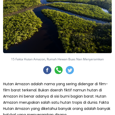
15 Fakta Hutan Amazon, Rumah Hewan Buas Nan Menyeramkan
Hutan Amazon adalah nama yang sering didengar di film-
film barat terkenal. Bukan daerah fiktif namun hutan di
Amazon ini benar adanya di sisi bumi bagian barat. Hutan
Amazon merupakan salah satu hutan tropis di dunia. Fakta
Hutan Amazon yang diketahui banyak orang adalah banyak
hal-hal yang menyeramkan disana.