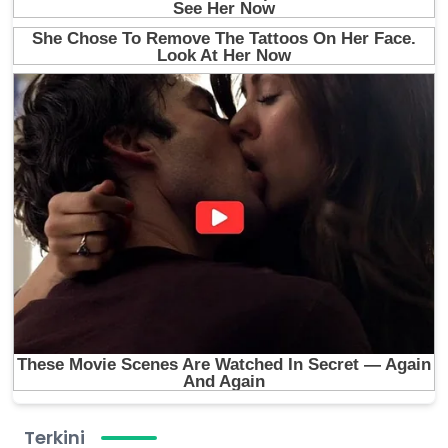
Terkini