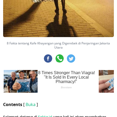
8 Fakta tentang Kafe Khayangan yang Digerebek di Penjaringan Jakarta
Utara
Contents
[
Buka
]
Selamat datang di
Fakta.id
yang kali ini akan membahas