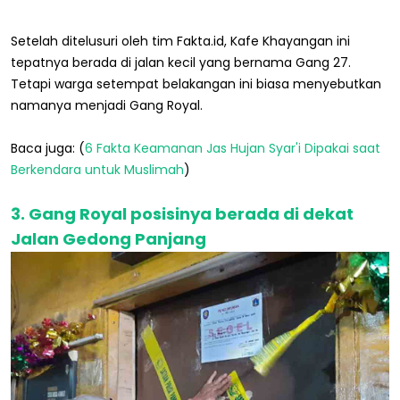
Setelah ditelusuri oleh tim Fakta.id, Kafe Khayangan ini
tepatnya berada di jalan kecil yang bernama Gang 27.
Tetapi warga setempat belakangan ini biasa menyebutkan
namanya menjadi Gang Royal.
Baca juga: (
6 Fakta Keamanan Jas Hujan Syar'i Dipakai saat
Berkendara untuk Muslimah
)
3. Gang Royal posisinya berada di dekat
Jalan Gedong Panjang