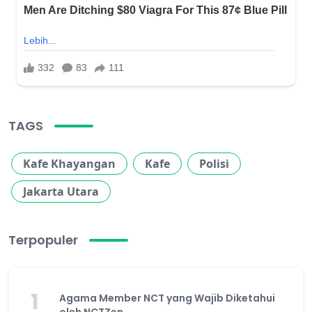
TAGS
Kafe Khayangan
Kafe
Polisi
Jakarta Utara
Terpopuler
1
Agama Member NCT yang Wajib Diketahui
oleh NCTZen