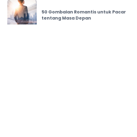
50 Gombalan Romantis untuk Pacar
tentang Masa Depan
DKI Jakarta, Indonesia
Kumpulan Berita Fakta Terbaru Hari ini paling update,
paling cepat dan paling terpercaya, dirangkum dari
berbagai sumber-sumber terpercaya dan kredibel.
Animasi
Berita
BTS