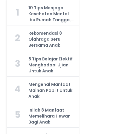
10 Tips Menjaga
1
Kesehatan Mental
Ibu Rumah Tangga,
Jangan Anggap
Remeh!
Rekomendasi 8
2
Olahraga Seru
Bersama Anak
8 Tips Belajar Efektif
3
Menghadapi Ujian
Untuk Anak
Mengenal Manfaat
4
Mainan Pop it Untuk
Anak
Inilah 8 Manfaat
5
Memelihara Hewan
Bagi Anak