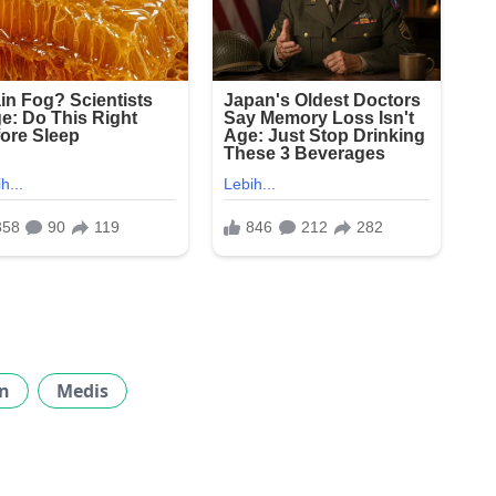
n
Medis