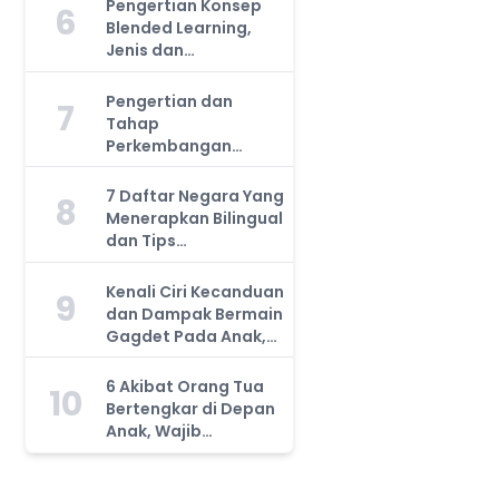
Pengertian Konsep
6
Blended Learning,
Jenis dan
Manfaatnya, Anda
Harus Tahu!
Pengertian dan
7
Tahap
Perkembangan
Kemampuan Kognitif
Anak, Bunda Wajib
7 Daftar Negara Yang
8
Tahu!
Menerapkan Bilingual
dan Tips
Mengajarkan Pada
Anak
Kenali Ciri Kecanduan
9
dan Dampak Bermain
Gagdet Pada Anak,
Orang Tua Wajib
Tahu!
6 Akibat Orang Tua
10
Bertengkar di Depan
Anak, Wajib
Waspada!