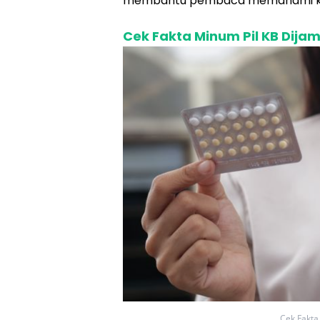
membantu pembaca memahami kebe
Cek Fakta Minum Pil KB Dijam
Cek Fakta