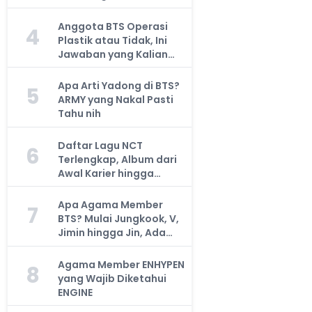
Anggota BTS Operasi
4
Plastik atau Tidak, Ini
Jawaban yang Kalian
Cari
Apa Arti Yadong di BTS?
5
ARMY yang Nakal Pasti
Tahu nih
Daftar Lagu NCT
6
Terlengkap, Album dari
Awal Karier hingga
Sekarang
Apa Agama Member
7
BTS? Mulai Jungkook, V,
Jimin hingga Jin, Ada
yang Atheis
Agama Member ENHYPEN
8
yang Wajib Diketahui
ENGINE