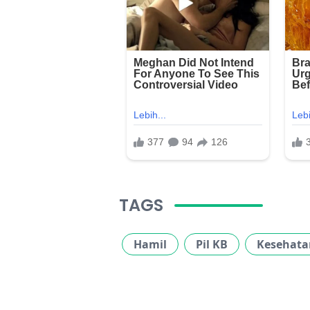
TAGS
Hamil
Pil KB
Kesehata