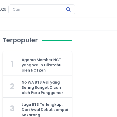
2026
Terpopuler
Agama Member NCT
1
yang Wajib Diketahui
oleh NCTZen
No WA BTS Asli yang
2
Sering Banget Dicari
oleh Para Penggemar
Lagu BTS Terlengkap,
3
Dari Awal Debut sampai
Sekarang