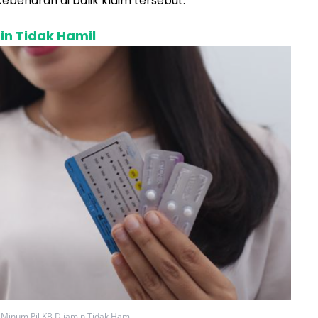
naran di balik klaim tersebut.
in Tidak Hamil
 Minum Pil KB Dijamin Tidak Hamil