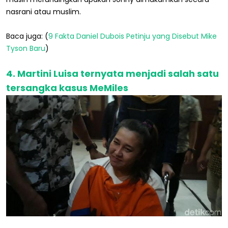
nasrani atau muslim.
Baca juga: (
9 Fakta Daniel Dubois Petinju yang Disebut Mike
Tyson Baru
)
4. Martini Luisa ternyata menjadi salah satu
tersangka kasus MeMiles