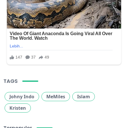
TAGS
Johny Indo
MeMiles
Islam
Kristen
Terpopuler