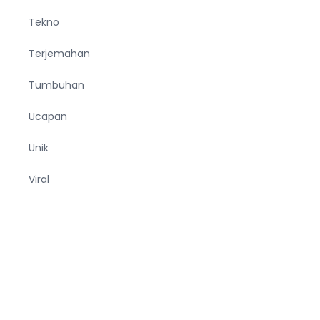
Tekno
Terjemahan
Tumbuhan
Ucapan
Unik
Viral
Wanita
Wisata
Zodiak
entang
Privacy