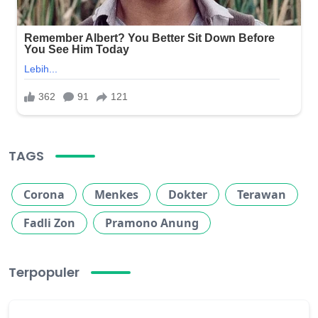
TAGS
Corona
Menkes
Dokter
Terawan
Fadli Zon
Pramono Anung
Terpopuler