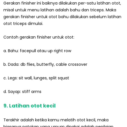
Gerakan finisher ini baiknya dilakukan per-satu latihan otot,
misal untuk menu latihan adalah bahu dan triceps. Maka
gerakan finisher untuk otot bahu dilakukan sebelum latihan
otot triceps dimulai.
Contoh gerakan finisher untuk otot:
a. Bahu: facepull atau up right row
b. Dada: db flies, butterfly, cable crossover
c. Legs: sit wall, lunges, split squat
d. Sayap: stiff arms
9. Latihan otot kecil
Terakhir adalah ketika kamu melatih otot kecil, maka
biasanya patokan yang umum dipakai adalah penilaian