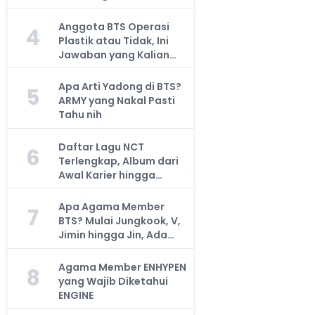
Anggota BTS Operasi
4
Plastik atau Tidak, Ini
Jawaban yang Kalian
Cari
Apa Arti Yadong di BTS?
5
ARMY yang Nakal Pasti
Tahu nih
Daftar Lagu NCT
6
Terlengkap, Album dari
Awal Karier hingga
Sekarang
Apa Agama Member
7
BTS? Mulai Jungkook, V,
Jimin hingga Jin, Ada
yang Atheis
Agama Member ENHYPEN
8
yang Wajib Diketahui
ENGINE