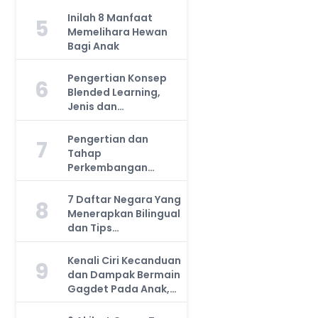
Inilah 8 Manfaat
5
Memelihara Hewan
Bagi Anak
Pengertian Konsep
6
Blended Learning,
Jenis dan
Manfaatnya, Anda
Harus Tahu!
Pengertian dan
7
Tahap
Perkembangan
Kemampuan Kognitif
Anak, Bunda Wajib
7 Daftar Negara Yang
8
Tahu!
Menerapkan Bilingual
dan Tips
Mengajarkan Pada
Anak
Kenali Ciri Kecanduan
9
dan Dampak Bermain
Gagdet Pada Anak,
Orang Tua Wajib
Tahu!