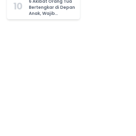
6 Akibat Orang Tua
10
Bertengkar di Depan
Anak, Wajib
Waspada!