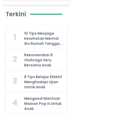
Terkini
10 Tips Menjaga
1
Kesehatan Mental
Ibu Rumah Tangga,
Jangan Anggap
Remeh!
Rekomendasi 8
2
Olahraga Seru
Bersama Anak
8 Tips Belajar Efektif
3
Menghadapi Ujian
Untuk Anak
Mengenal Manfaat
4
Mainan Pop it Untuk
Anak