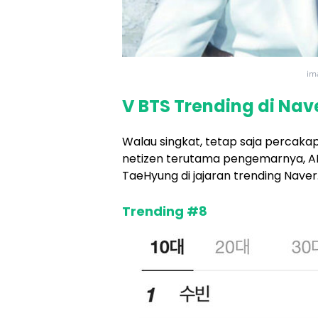
im
V BTS Trending di Nav
Walau singkat, tetap saja percak
netizen terutama pengemarnya, AR
TaeHyung di jajaran trending Naver
Trending #8