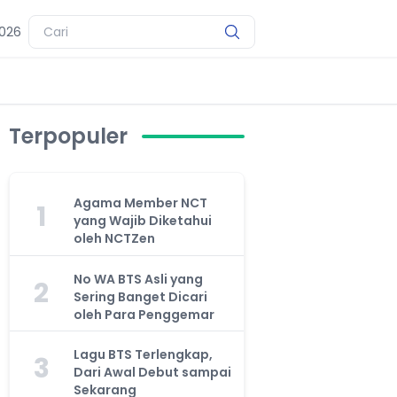
2026
Terpopuler
Agama Member NCT
1
yang Wajib Diketahui
oleh NCTZen
No WA BTS Asli yang
2
Sering Banget Dicari
oleh Para Penggemar
Lagu BTS Terlengkap,
3
Dari Awal Debut sampai
Sekarang