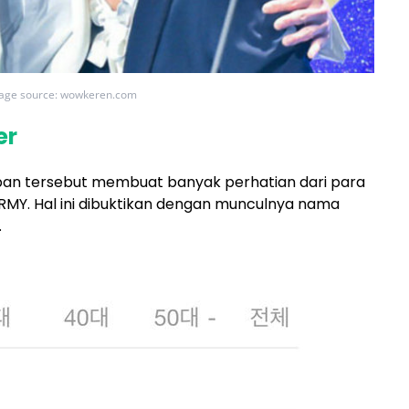
age source: wowkeren.com
er
apan tersebut membuat banyak perhatian dari para
MY. Hal ini dibuktikan dengan munculnya nama
.