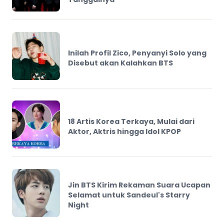
Inilah Profil Zico, Penyanyi Solo yang
Disebut akan Kalahkan BTS
18 Artis Korea Terkaya, Mulai dari
Aktor, Aktris hingga Idol KPOP
Jin BTS Kirim Rekaman Suara Ucapan
Selamat untuk Sandeul's Starry
Night