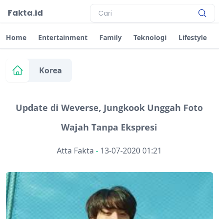
Fakta.id
Home
Entertainment
Family
Teknologi
Lifestyle
Korea
Update di Weverse, Jungkook Unggah Foto
Wajah Tanpa Ekspresi
Atta Fakta
-
13-07-2020 01:21