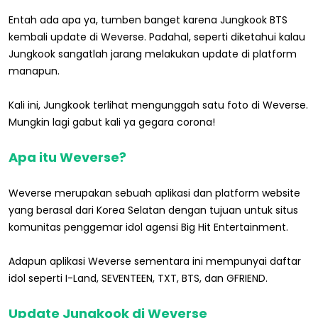
Entah ada apa ya, tumben banget karena Jungkook BTS
kembali update di Weverse. Padahal, seperti diketahui kalau
Jungkook sangatlah jarang melakukan update di platform
manapun.
Kali ini, Jungkook terlihat mengunggah satu foto di Weverse.
Mungkin lagi gabut kali ya gegara corona!
Apa itu Weverse?
Weverse merupakan sebuah aplikasi dan platform website
yang berasal dari Korea Selatan dengan tujuan untuk situs
komunitas penggemar idol agensi Big Hit Entertainment.
Adapun aplikasi Weverse sementara ini mempunyai daftar
idol seperti I-Land, SEVENTEEN, TXT, BTS, dan GFRIEND.
Update Jungkook di Weverse