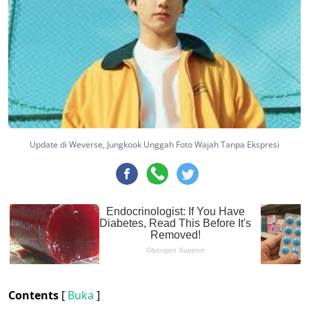
Update di Weverse, Jungkook Unggah Foto Wajah Tanpa Ekspresi
Contents
[
Buka
]