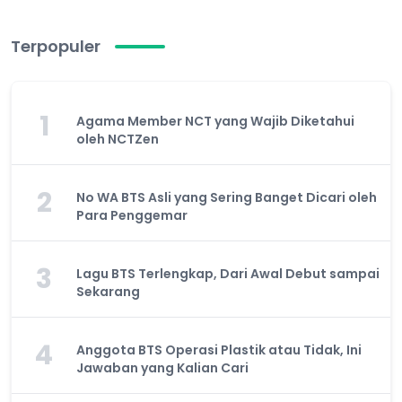
Terpopuler
1
Agama Member NCT yang Wajib Diketahui
oleh NCTZen
2
No WA BTS Asli yang Sering Banget Dicari oleh
Para Penggemar
3
Lagu BTS Terlengkap, Dari Awal Debut sampai
Sekarang
4
Anggota BTS Operasi Plastik atau Tidak, Ini
Jawaban yang Kalian Cari