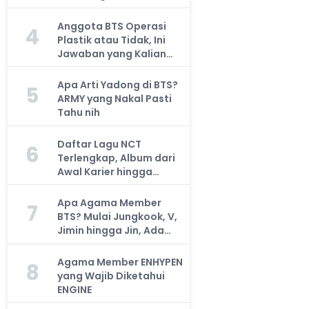
Anggota BTS Operasi
4
Plastik atau Tidak, Ini
Jawaban yang Kalian
Cari
Apa Arti Yadong di BTS?
5
ARMY yang Nakal Pasti
Tahu nih
Daftar Lagu NCT
6
Terlengkap, Album dari
Awal Karier hingga
Sekarang
Apa Agama Member
7
BTS? Mulai Jungkook, V,
Jimin hingga Jin, Ada
yang Atheis
Agama Member ENHYPEN
8
yang Wajib Diketahui
ENGINE