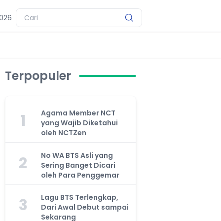
2026
Terpopuler
Agama Member NCT
1
yang Wajib Diketahui
oleh NCTZen
No WA BTS Asli yang
2
Sering Banget Dicari
oleh Para Penggemar
Lagu BTS Terlengkap,
3
Dari Awal Debut sampai
Sekarang