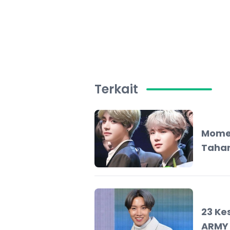
Terkait
Momen
Taha
23 Ke
ARMY