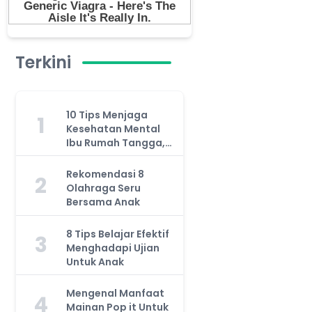
Terkini
10 Tips Menjaga
1
Kesehatan Mental
Ibu Rumah Tangga,
Jangan Anggap
Remeh!
Rekomendasi 8
2
Olahraga Seru
Bersama Anak
8 Tips Belajar Efektif
3
Menghadapi Ujian
Untuk Anak
Mengenal Manfaat
4
Mainan Pop it Untuk