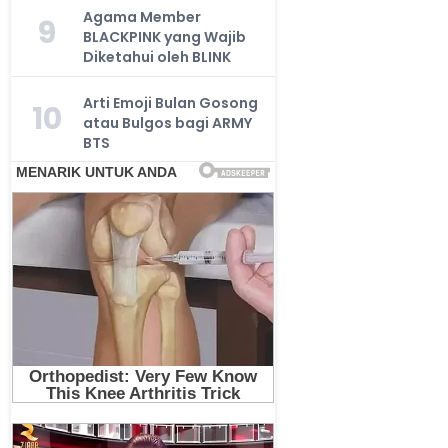
Agama Member
9
BLACKPINK yang Wajib
Diketahui oleh BLINK
Arti Emoji Bulan Gosong
10
atau Bulgos bagi ARMY
BTS