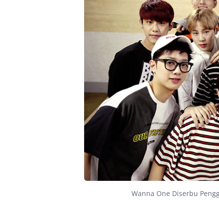
Wanna One Diserbu Pengge