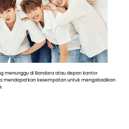
ng menunggu di Bandara atau depan kantor
guna mendapatkan kesempatan untuk mengabadikan
.