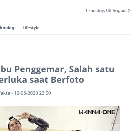
Thursday, 06 August 
eknologi
Lifestyle
bu Penggemar, Salah satu
erluka saat Berfoto
Fakta
-
12-06-2020 23:50