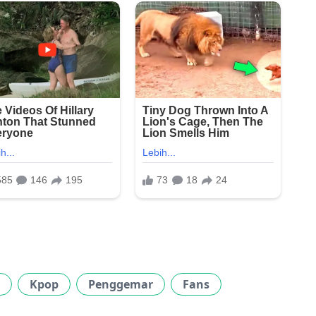
Kpop
Penggemar
Fans