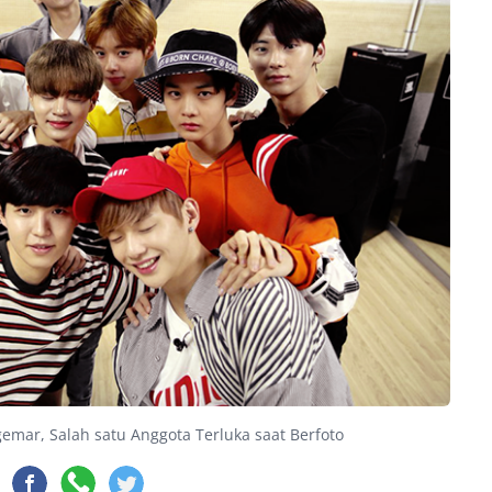
mar, Salah satu Anggota Terluka saat Berfoto