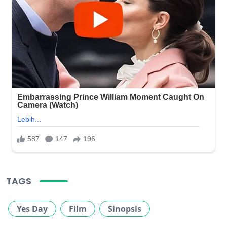
TAGS
Yes Day
Film
Sinopsis