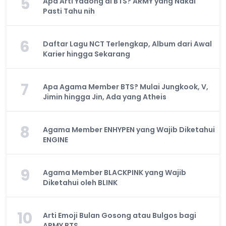
5
Apa Arti Yadong di BTS? ARMY yang Nakal
Pasti Tahu nih
6
Daftar Lagu NCT Terlengkap, Album dari Awal
Karier hingga Sekarang
7
Apa Agama Member BTS? Mulai Jungkook, V,
Jimin hingga Jin, Ada yang Atheis
8
Agama Member ENHYPEN yang Wajib Diketahui
ENGINE
9
Agama Member BLACKPINK yang Wajib
Diketahui oleh BLINK
10
Arti Emoji Bulan Gosong atau Bulgos bagi
ARMY BTS