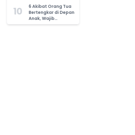
Tahu!
6 Akibat Orang Tua
10
Bertengkar di Depan
Anak, Wajib
Waspada!