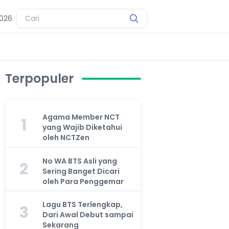
2026
Terpopuler
Agama Member NCT
1
yang Wajib Diketahui
oleh NCTZen
No WA BTS Asli yang
2
Sering Banget Dicari
oleh Para Penggemar
Lagu BTS Terlengkap,
3
Dari Awal Debut sampai
Sekarang