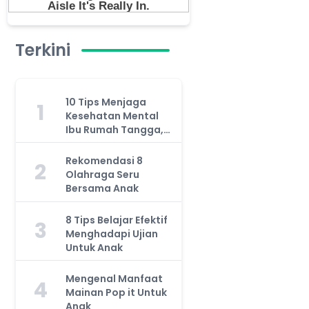
Terkini
10 Tips Menjaga
1
Kesehatan Mental
Ibu Rumah Tangga,
Jangan Anggap
Remeh!
Rekomendasi 8
2
Olahraga Seru
Bersama Anak
8 Tips Belajar Efektif
3
Menghadapi Ujian
Untuk Anak
Mengenal Manfaat
4
Mainan Pop it Untuk
Anak