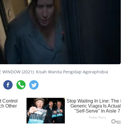
 WINDOW (2021): Kisah Wanita Pengidap Agoraphobia