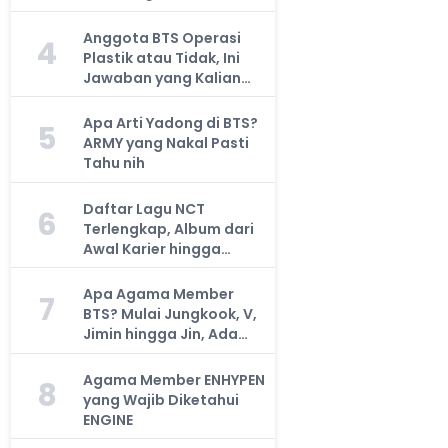
Anggota BTS Operasi
4
Plastik atau Tidak, Ini
Jawaban yang Kalian
Cari
Apa Arti Yadong di BTS?
5
ARMY yang Nakal Pasti
Tahu nih
Daftar Lagu NCT
6
Terlengkap, Album dari
Awal Karier hingga
Sekarang
Apa Agama Member
7
BTS? Mulai Jungkook, V,
Jimin hingga Jin, Ada
yang Atheis
Agama Member ENHYPEN
8
yang Wajib Diketahui
ENGINE