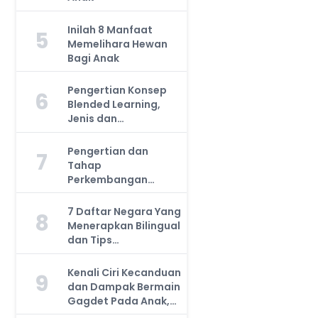
Inilah 8 Manfaat
5
Memelihara Hewan
Bagi Anak
Pengertian Konsep
6
Blended Learning,
Jenis dan
Manfaatnya, Anda
Harus Tahu!
Pengertian dan
7
Tahap
Perkembangan
Kemampuan Kognitif
Anak, Bunda Wajib
7 Daftar Negara Yang
8
Tahu!
Menerapkan Bilingual
dan Tips
Mengajarkan Pada
Anak
Kenali Ciri Kecanduan
9
dan Dampak Bermain
Gagdet Pada Anak,
Orang Tua Wajib