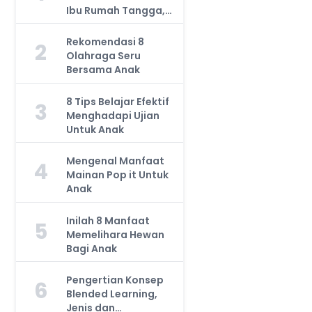
Ibu Rumah Tangga,
Jangan Anggap
Remeh!
Rekomendasi 8
2
Olahraga Seru
Bersama Anak
8 Tips Belajar Efektif
3
Menghadapi Ujian
Untuk Anak
Mengenal Manfaat
4
Mainan Pop it Untuk
Anak
Inilah 8 Manfaat
5
Memelihara Hewan
Bagi Anak
Pengertian Konsep
6
Blended Learning,
Jenis dan