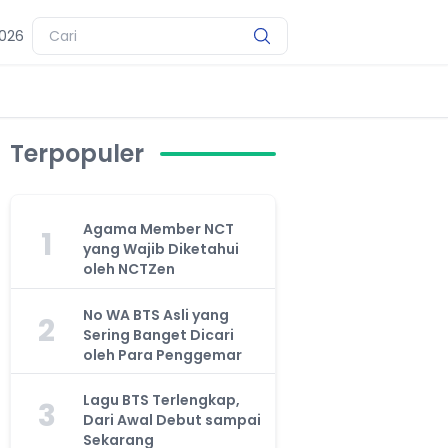
2026
Terpopuler
Agama Member NCT
1
yang Wajib Diketahui
oleh NCTZen
No WA BTS Asli yang
2
Sering Banget Dicari
oleh Para Penggemar
Lagu BTS Terlengkap,
3
Dari Awal Debut sampai
Sekarang