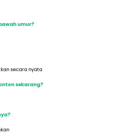
 bawah umur?
atkan secara nyata
tonton sekarang?
nya?
nkan