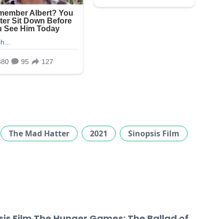
The Mad Hatter
2021
Sinopsis Film
sis Film The Hunger Games: The Ballad of