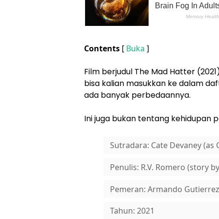
Contents
[
Buka
]
Film berjudul The Mad Hatter (20
bisa kalian masukkan ke dalam dafta
ada banyak perbedaannya.
Ini juga bukan tentang kehidupan 
Sutradara: Cate Devaney (as 
Penulis: R.V. Romero (story by
Pemeran: Armando Gutierrez, 
Tahun: 2021