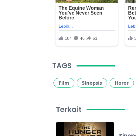
TAGS
Film
Sinopsis
Horor
Terkait
Sinop