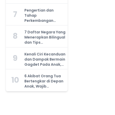
Manfaatnya, Anda
Harus Tahu!
Pengertian dan
7
Tahap
Perkembangan
Kemampuan Kognitif
Anak, Bunda Wajib
7 Daftar Negara Yang
8
Tahu!
Menerapkan Bilingual
dan Tips
Mengajarkan Pada
Anak
Kenali Ciri Kecanduan
9
dan Dampak Bermain
Gagdet Pada Anak,
Orang Tua Wajib
Tahu!
6 Akibat Orang Tua
10
Bertengkar di Depan
Anak, Wajib
Waspada!