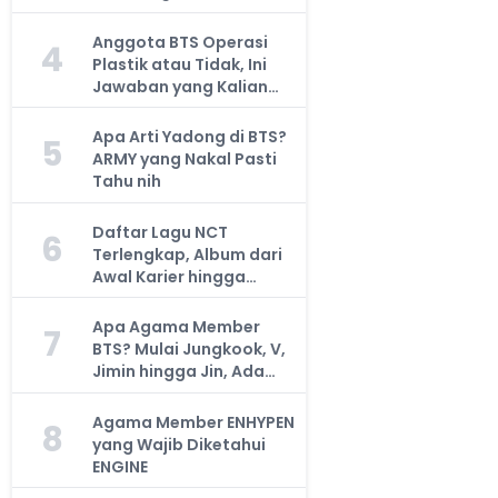
Anggota BTS Operasi
4
Plastik atau Tidak, Ini
Jawaban yang Kalian
Cari
Apa Arti Yadong di BTS?
5
ARMY yang Nakal Pasti
Tahu nih
Daftar Lagu NCT
6
Terlengkap, Album dari
Awal Karier hingga
Sekarang
Apa Agama Member
7
BTS? Mulai Jungkook, V,
Jimin hingga Jin, Ada
yang Atheis
Agama Member ENHYPEN
8
yang Wajib Diketahui
ENGINE