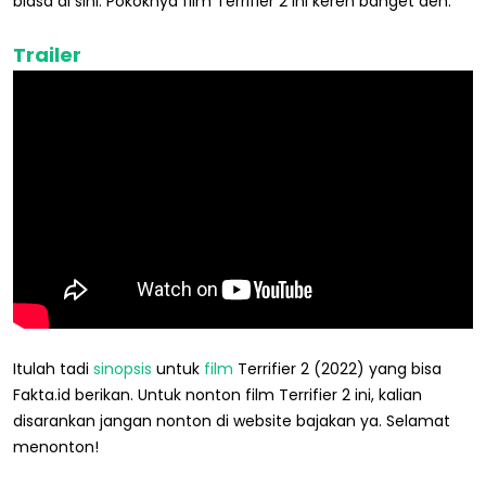
biasa di sini. Pokoknya film Terrifier 2 ini keren banget deh.
Trailer
Itulah tadi
sinopsis
untuk
film
Terrifier 2 (2022) yang bisa
Fakta.id berikan. Untuk nonton film Terrifier 2 ini, kalian
disarankan jangan nonton di website bajakan ya. Selamat
menonton!