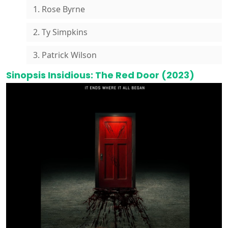
1. Rose Byrne
2. Ty Simpkins
3. Patrick Wilson
Sinopsis Insidious: The Red Door (2023)