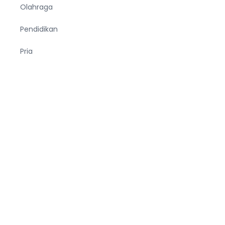
Olahraga
Pendidikan
Pria
Sejarah
Tekno
Terjemahan
Tumbuhan
Ucapan
Unik
Viral