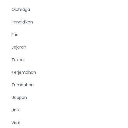
Olahraga
Pendidikan
Pria
Sejarah
Tekno
Terjemahan
Tumbuhan
Ucapan
Unik
Viral