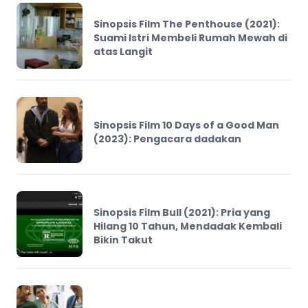
Sinopsis Film The Penthouse (2021):
Suami Istri Membeli Rumah Mewah di
atas Langit
Sinopsis Film 10 Days of a Good Man
(2023): Pengacara dadakan
Sinopsis Film Bull (2021): Pria yang
Hilang 10 Tahun, Mendadak Kembali
Bikin Takut