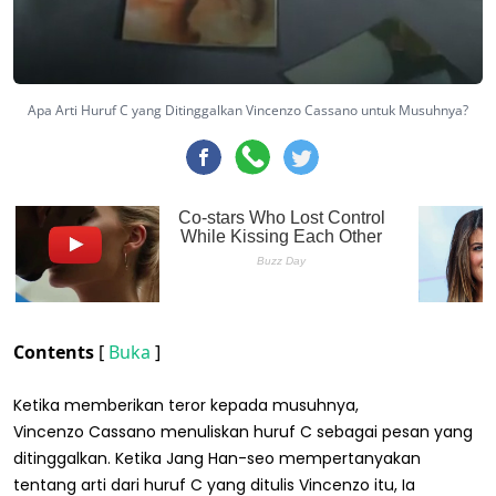
Apa Arti Huruf C yang Ditinggalkan Vincenzo Cassano untuk Musuhnya?
Contents
[
Buka
]
Ketika memberikan teror kepada musuhnya,
Vincenzo Cassano menuliskan huruf C sebagai pesan yang
ditinggalkan. Ketika Jang Han-seo mempertanyakan
tentang arti dari huruf C yang ditulis Vincenzo itu, Ia