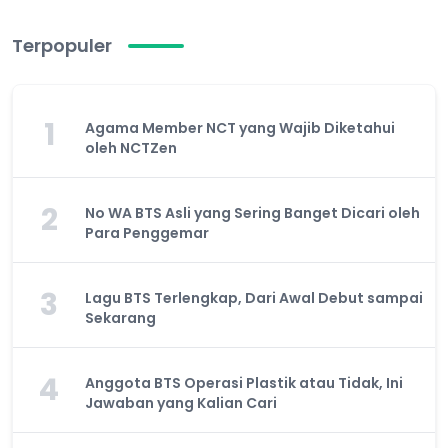
Terpopuler
1
Agama Member NCT yang Wajib Diketahui
oleh NCTZen
2
No WA BTS Asli yang Sering Banget Dicari oleh
Para Penggemar
3
Lagu BTS Terlengkap, Dari Awal Debut sampai
Sekarang
4
Anggota BTS Operasi Plastik atau Tidak, Ini
Jawaban yang Kalian Cari