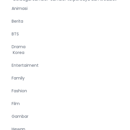
Animasi
Berita
BTS
Drama
Korea
Entertaiment
Family
Fashion
Film
Gambar
Hewan