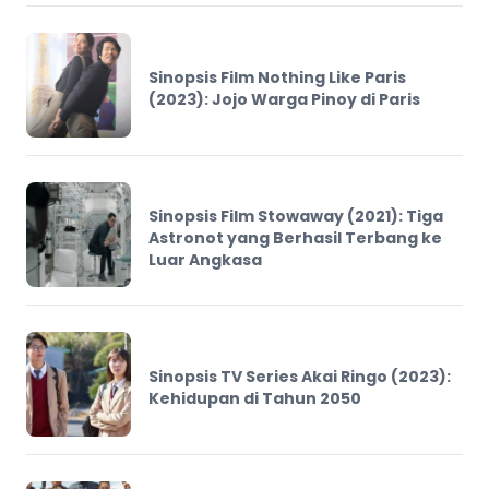
Sinopsis Film Nothing Like Paris
(2023): Jojo Warga Pinoy di Paris
Sinopsis Film Stowaway (2021): Tiga
Astronot yang Berhasil Terbang ke
Luar Angkasa
Sinopsis TV Series Akai Ringo (2023):
Kehidupan di Tahun 2050