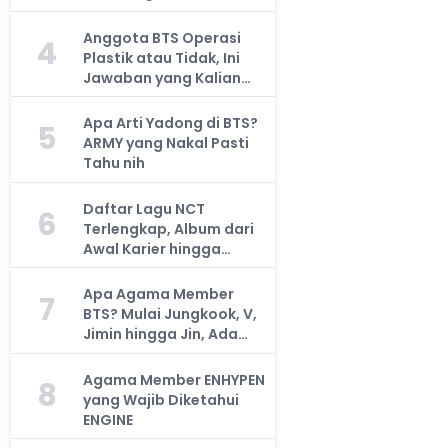
Anggota BTS Operasi
4
Plastik atau Tidak, Ini
Jawaban yang Kalian
Cari
Apa Arti Yadong di BTS?
5
ARMY yang Nakal Pasti
Tahu nih
Daftar Lagu NCT
6
Terlengkap, Album dari
Awal Karier hingga
Sekarang
Apa Agama Member
7
BTS? Mulai Jungkook, V,
Jimin hingga Jin, Ada
yang Atheis
Agama Member ENHYPEN
8
yang Wajib Diketahui
ENGINE