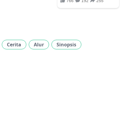
Cerita
Alur
Sinopsis