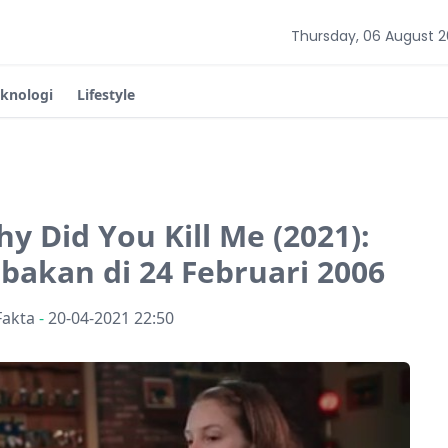
Thursday, 06 August 
eknologi
Lifestyle
hy Did You Kill Me (2021):
bakan di 24 Februari 2006
Fakta
-
20-04-2021 22:50