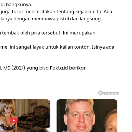
 di bangkunya.
u juga turut menceritakan tentang kejadian itu. Ada
alanya dengan membawa pistol dan langsung
tertembak oleh pria tersebut. Ini merupakan
me, ini sangat layak untuk kalian tonton. Isinya ada
L ME (2021) yang bisa Fakta.id berikan.