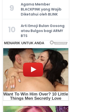
Agama Member
9
BLACKPINK yang Wajib
Diketahui oleh BLINK
Arti Emoji Bulan Gosong
10
atau Bulgos bagi ARMY
BTS