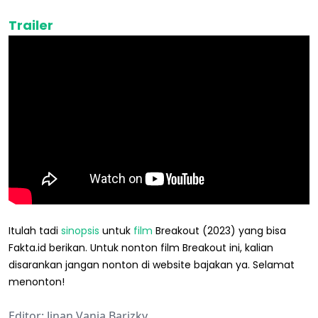
Trailer
Itulah tadi
sinopsis
untuk
film
Breakout (2023) yang bisa
Fakta.id berikan. Untuk nonton film Breakout ini, kalian
disarankan jangan nonton di website bajakan ya. Selamat
menonton!
Editor: Jinan Vania Barizky