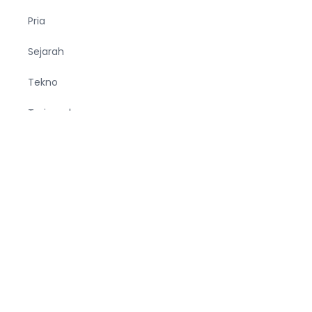
Pria
Sejarah
Tekno
Terjemahan
Tumbuhan
Ucapan
Unik
Viral
Wanita
Wisata