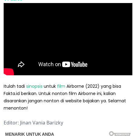
Itulah tadi
sinopsis
untuk
film
Airborne (2022) yang bisa
Fakta.id berikan. Untuk nonton film Airborne ini, kalian
disarankan jangan nonton di website bajakan ya. Selamat
menonton!
Editor: Jinan Vania Barizky