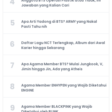
4
Anggota BTS Operasi Plastik atau Tidak, Ini
Jawaban yang Kalian Cari
5
Apa Arti Yadong di BTS? ARMY yang Nakal
Pasti Tahu nih
6
Daftar Lagu NCT Terlengkap, Album dari Awal
Karier hingga Sekarang
7
Apa Agama Member BTS? Mulai Jungkook, V,
Jimin hingga Jin, Ada yang Atheis
8
Agama Member ENHYPEN yang Wajib Diketahui
ENGINE
9
Agama Member BLACKPINK yang Wajib
Diketahui oleh BLINK