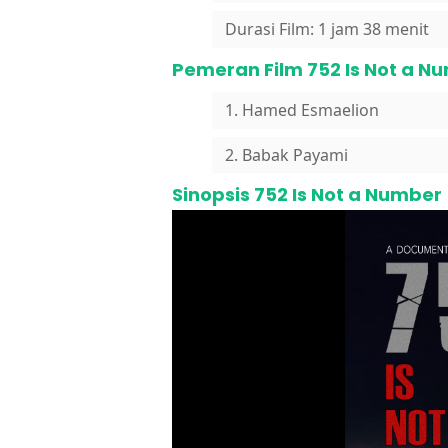
Durasi Film: 1 jam 38 menit
Pemeran Film 752 Is Not a N
1. Hamed Esmaelion
2. Babak Payami
Sinopsis 752 Is Not a Number