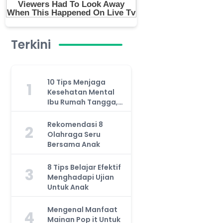
Terkini
10 Tips Menjaga
1
Kesehatan Mental
Ibu Rumah Tangga,
Jangan Anggap
Remeh!
Rekomendasi 8
2
Olahraga Seru
Bersama Anak
8 Tips Belajar Efektif
3
Menghadapi Ujian
Untuk Anak
Mengenal Manfaat
4
Mainan Pop it Untuk