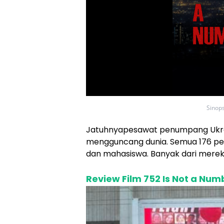
Sinop
Jatuhnyapesawat penumpang Ukran
mengguncang dunia. Semua 176 pe
dan mahasiswa. Banyak dari merek
Review Film 752 Is Not a Num