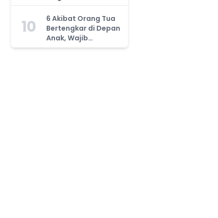
Orang Tua Wajib
Tahu!
6 Akibat Orang Tua
10
Bertengkar di Depan
Anak, Wajib
Waspada!