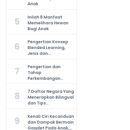
Anak
Inilah 8 Manfaat
5
Memelihara Hewan
Bagi Anak
Pengertian Konsep
6
Blended Learning,
Jenis dan
Manfaatnya, Anda
Harus Tahu!
Pengertian dan
7
Tahap
Perkembangan
Kemampuan Kognitif
Anak, Bunda Wajib
7 Daftar Negara Yang
8
Tahu!
Menerapkan Bilingual
dan Tips
Mengajarkan Pada
Anak
Kenali Ciri Kecanduan
9
dan Dampak Bermain
Gagdet Pada Anak,