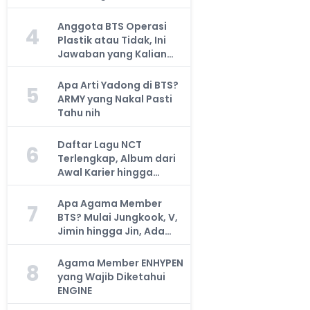
Anggota BTS Operasi
4
Plastik atau Tidak, Ini
Jawaban yang Kalian
Cari
Apa Arti Yadong di BTS?
5
ARMY yang Nakal Pasti
Tahu nih
Daftar Lagu NCT
6
Terlengkap, Album dari
Awal Karier hingga
Sekarang
Apa Agama Member
7
BTS? Mulai Jungkook, V,
Jimin hingga Jin, Ada
yang Atheis
Agama Member ENHYPEN
8
yang Wajib Diketahui
ENGINE