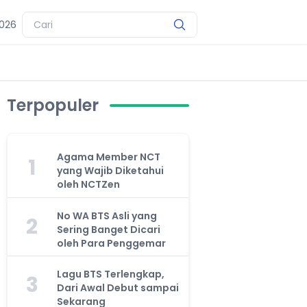
2026
Terpopuler
Agama Member NCT
1
yang Wajib Diketahui
oleh NCTZen
No WA BTS Asli yang
2
Sering Banget Dicari
oleh Para Penggemar
Lagu BTS Terlengkap,
3
Dari Awal Debut sampai
Sekarang