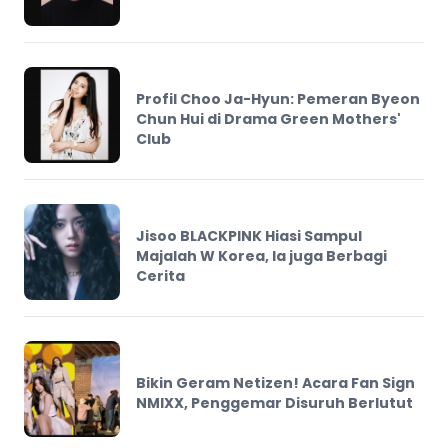
Profil Choo Ja-Hyun: Pemeran Byeon
Chun Hui di Drama Green Mothers'
Club
Jisoo BLACKPINK Hiasi Sampul
Majalah W Korea, Ia juga Berbagi
Cerita
Bikin Geram Netizen! Acara Fan Sign
NMIXX, Penggemar Disuruh Berlutut