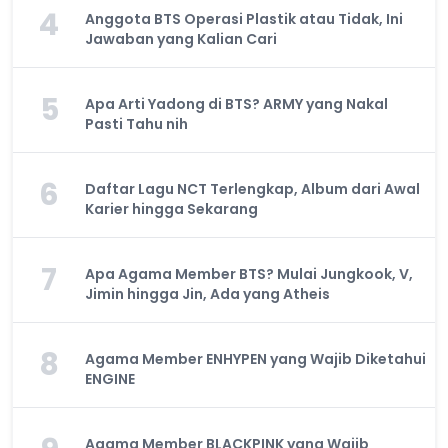
4
Anggota BTS Operasi Plastik atau Tidak, Ini
Jawaban yang Kalian Cari
5
Apa Arti Yadong di BTS? ARMY yang Nakal
Pasti Tahu nih
6
Daftar Lagu NCT Terlengkap, Album dari Awal
Karier hingga Sekarang
7
Apa Agama Member BTS? Mulai Jungkook, V,
Jimin hingga Jin, Ada yang Atheis
8
Agama Member ENHYPEN yang Wajib Diketahui
ENGINE
Agama Member BLACKPINK yang Wajib