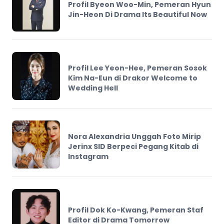
Profil Byeon Woo-Min, Pemeran Hyun
Jin-Heon Di Drama Its Beautiful Now
Profil Lee Yeon-Hee, Pemeran Sosok
Kim Na-Eun di Drakor Welcome to
Wedding Hell
Nora Alexandria Unggah Foto Mirip
Jerinx SID Berpeci Pegang Kitab di
Instagram
Profil Dok Ko-Kwang, Pemeran Staf
Editor di Drama Tomorrow