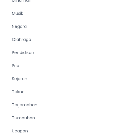
Minuman
Musik
Negara
Olahraga
Pendidikan
Pria
Sejarah
Tekno
Terjemahan
Tumbuhan
Ucapan