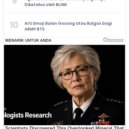
9
Diketahui oleh BLINK
10
Arti Emoji Bulan Gosong atau Bulgos bagi
ARMY BTS