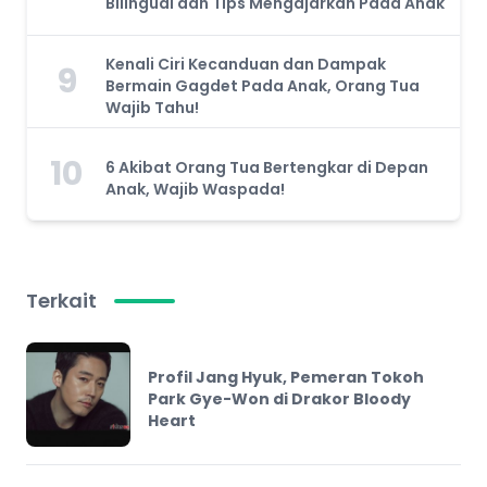
Bilingual dan Tips Mengajarkan Pada Anak
Kenali Ciri Kecanduan dan Dampak
9
Bermain Gagdet Pada Anak, Orang Tua
Wajib Tahu!
10
6 Akibat Orang Tua Bertengkar di Depan
Anak, Wajib Waspada!
Terkait
Profil Jang Hyuk, Pemeran Tokoh
Park Gye-Won di Drakor Bloody
Heart