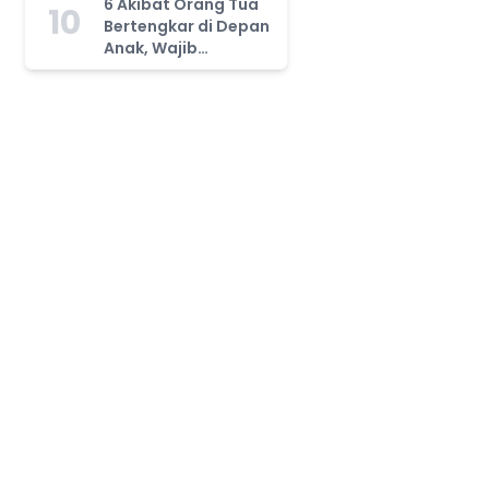
6 Akibat Orang Tua
10
Bertengkar di Depan
Anak, Wajib
Waspada!