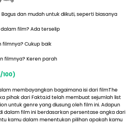
Bagus dan mudah untuk diikuti, seperti biasanya
dalam film? Ada terselip
filmnya? Cukup baik
n filmnya? Keren parah
/100)
am membayangkan bagaimana isi dari filmThe
ka pihak dari Fakta.id telah membuat sejumlah list
on untuk genre yang diusung oleh film ini. Adapun
 di dalam film ini berdasarkan persentase angka dari
ntu kamu dalam menentukan pilihan apakah kamu