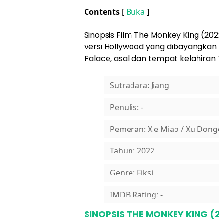
Contents
[
Buka
]
Sinopsis Film The Monkey King (20
versi Hollywood yang dibayangkan 
Palace, asal dan tempat kelahiran
Sutradara: Jiang
Penulis: -
Pemeran: Xie Miao / Xu Dongd
Tahun: 2022
Genre: Fiksi
IMDB Rating: -
SINOPSIS THE MONKEY KING (