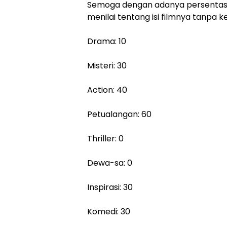
Semoga dengan adanya persentase
menilai tentang isi filmnya tanpa ke
Drama: 10
Misteri: 30
Action: 40
Petualangan: 60
Thriller: 0
Dewa-sa: 0
Inspirasi: 30
Komedi: 30