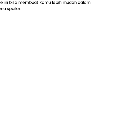
 ini bisa membuat kamu lebih mudah dalam
na spoiler.