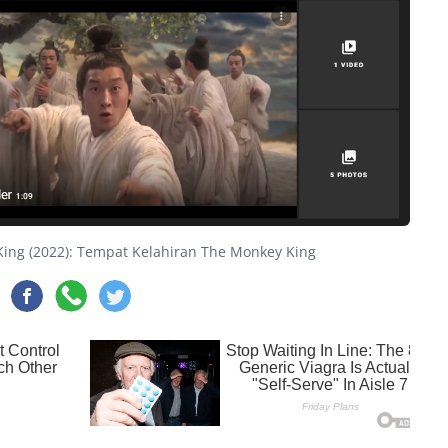
King (2022): Tempat Kelahiran The Monkey King