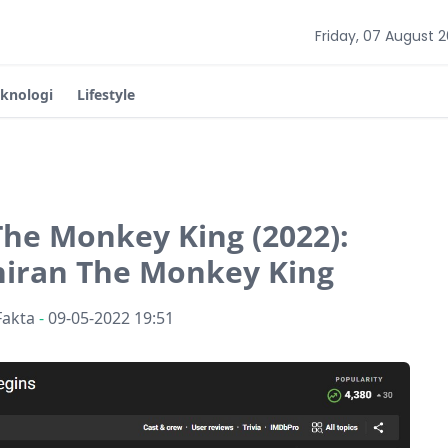
Friday, 07 August 
eknologi
Lifestyle
The Monkey King (2022):
hiran The Monkey King
Fakta
-
09-05-2022 19:51