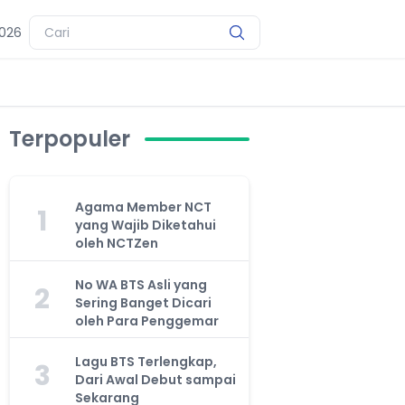
2026
Terpopuler
Agama Member NCT
1
yang Wajib Diketahui
oleh NCTZen
No WA BTS Asli yang
2
Sering Banget Dicari
oleh Para Penggemar
Lagu BTS Terlengkap,
3
Dari Awal Debut sampai
Sekarang