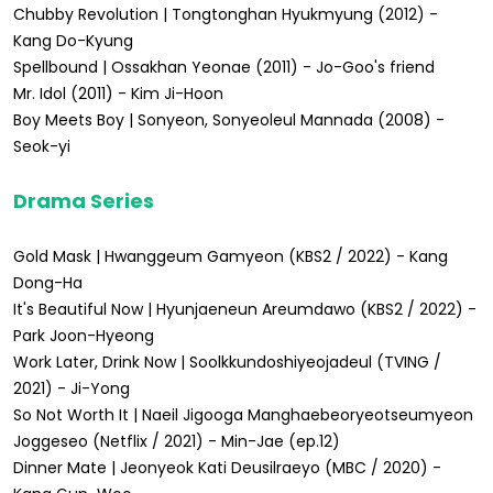
Chubby Revolution | Tongtonghan Hyukmyung (2012) -
Kang Do-Kyung
Spellbound | Ossakhan Yeonae (2011) - Jo-Goo's friend
Mr. Idol (2011) - Kim Ji-Hoon
Boy Meets Boy | Sonyeon, Sonyeoleul Mannada (2008) -
Seok-yi
Drama Series
Gold Mask | Hwanggeum Gamyeon (KBS2 / 2022) - Kang
Dong-Ha
It's Beautiful Now | Hyunjaeneun Areumdawo (KBS2 / 2022) -
Park Joon-Hyeong
Work Later, Drink Now | Soolkkundoshiyeojadeul (TVING /
2021) - Ji-Yong
So Not Worth It | Naeil Jigooga Manghaebeoryeotseumyeon
Joggeseo (Netflix / 2021) - Min-Jae (ep.12)
Dinner Mate | Jeonyeok Kati Deusilraeyo (MBC / 2020) -