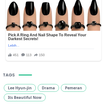
TAGS
Lee Hyun-jin
Drama
Pemeran
Its Beautiful Now