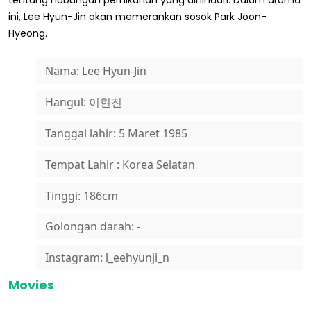
tentang hubungan pernikahan yang dihindari. Dalam drama
ini, Lee Hyun-Jin akan memerankan sosok Park Joon-
Hyeong.
Nama: Lee Hyun-Jin
Hangul: 이현진
Tanggal lahir: 5 Maret 1985
Tempat Lahir : Korea Selatan
Tinggi: 186cm
Golongan darah: -
Instagram: l_eehyunji_n
Movies