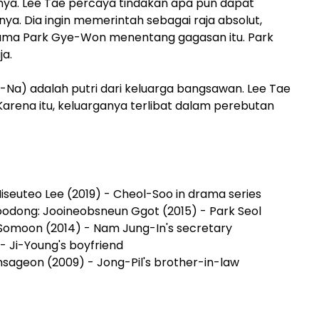
nya. Lee Tae percaya tindakan apa pun dapat
ya. Dia ingin memerintah sebagai raja absolut,
tama Park Gye-Won menentang gagasan itu. Park
ja.
-Na) adalah putri dari keluarga bangsawan. Lee Tae
arena itu, keluarganya terlibat dalam perebutan
Miseuteo Lee (2019) - Cheol-Soo in drama series
odong: Jooineobsneun Ggot (2015) - Park Seol
n Somoon (2014) - Nam Jung-In's secretary
- Ji-Young's boyfriend
insageon (2009) - Jong-Pil's brother-in-law