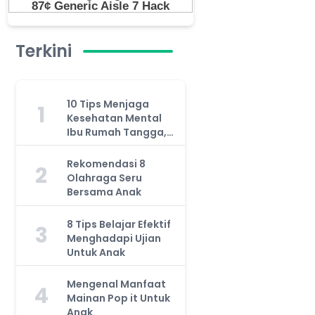
Terkini
10 Tips Menjaga
1
Kesehatan Mental
Ibu Rumah Tangga,
Jangan Anggap
Remeh!
Rekomendasi 8
2
Olahraga Seru
Bersama Anak
8 Tips Belajar Efektif
3
Menghadapi Ujian
Untuk Anak
Mengenal Manfaat
4
Mainan Pop it Untuk
Anak