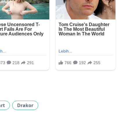
rt
Drakor