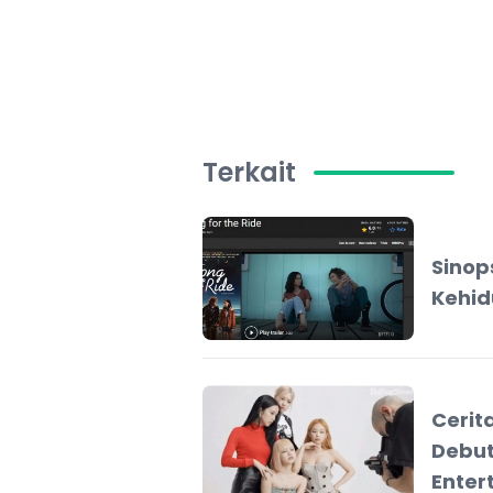
Terkait
Sinops
Kehid
Cerit
Debut
Enter