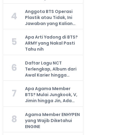
Anggota BTS Operasi
4
Plastik atau Tidak, Ini
Jawaban yang Kalian
Cari
Apa Arti Yadong di BTS?
5
ARMY yang Nakal Pasti
Tahu nih
Daftar Lagu NCT
6
Terlengkap, Album dari
Awal Karier hingga
Sekarang
Apa Agama Member
7
BTS? Mulai Jungkook, V,
Jimin hingga Jin, Ada
yang Atheis
Agama Member ENHYPEN
8
yang Wajib Diketahui
ENGINE