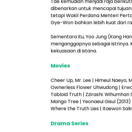
Tae kemudian menjadi raja berikut
dibenarkan untuk mencapai tujuann
tetapi Wakil Perdana Menteri Per
Gye-Won bahkan lebih kuat dari ra
Sementara itu, Yoo Jung (Kang Han
menganggapnya sebagai istrinya. K
kekuasaan di istana.
Movies
Cheer Up, Mr. Lee | Himeul Naeyo, 
Ownerless Flower Uhwudong | Erwo
Tabloid Truth | Zzirashi: Wihumha
Mango Tree | Yeonaeui Gisul (2013) 
Where the Truth Lies | Itaewon Sal
Drama Series