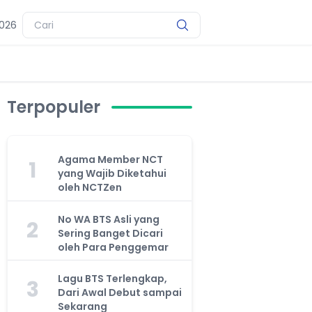
2026
Terpopuler
Agama Member NCT
1
yang Wajib Diketahui
oleh NCTZen
No WA BTS Asli yang
2
Sering Banget Dicari
oleh Para Penggemar
Lagu BTS Terlengkap,
3
Dari Awal Debut sampai
Sekarang