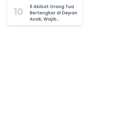
Tahu!
6 Akibat Orang Tua
10
Bertengkar di Depan
Anak, Wajib
Waspada!