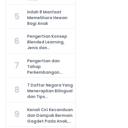
Inilah 8 Manfaat
5
Memelihara Hewan
Bagi Anak
Pengertian Konsep
6
Blended Learning,
Jenis dan
Manfaatnya, Anda
Harus Tahu!
Pengertian dan
7
Tahap
Perkembangan
Kemampuan Kognitif
Anak, Bunda Wajib
7 Daftar Negara Yang
8
Tahu!
Menerapkan Bilingual
dan Tips
Mengajarkan Pada
Anak
Kenali Ciri Kecanduan
9
dan Dampak Bermain
Gagdet Pada Anak,
Orang Tua Wajib