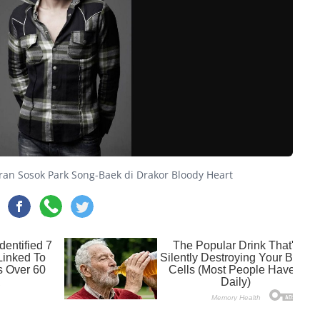
ran Sosok Park Song-Baek di Drakor Bloody Heart