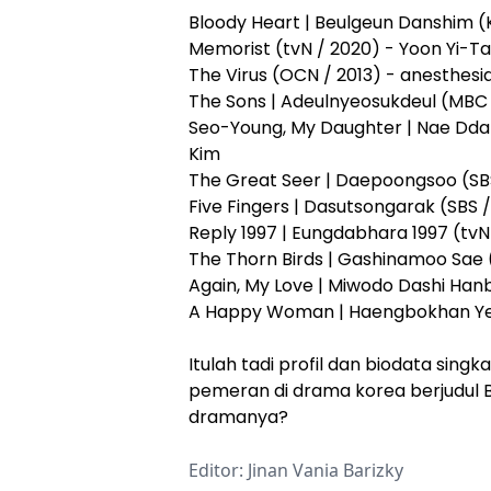
Bloody Heart | Beulgeun Danshim (
Memorist (tvN / 2020) - Yoon Yi-Ta
The Virus (OCN / 2013) - anesthesi
The Sons | Adeulnyeosukdeul (MBC
Seo-Young, My Daughter | Nae Dda
Kim
The Great Seer | Daepoongsoo (SBS 
Five Fingers | Dasutsongarak (SBS 
Reply 1997 | Eungdabhara 1997 (tvN
The Thorn Birds | Gashinamoo Sae 
Again, My Love | Miwodo Dashi Han
A Happy Woman | Haengbokhan Yeo
Itulah tadi profil dan biodata sing
pemeran di drama korea berjudul
dramanya?
Editor: Jinan Vania Barizky