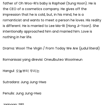
father of Oh Woo-Ri’s baby is Raphael (Sung Hoon). He is
the CEO of a cosmetics company. He gives off the
impression that he is cold, but, in his mind, he is a
romanticist and wants to meet a person he loves. His reality
is different. He is married to Lee Ma-Ri (Hong Ji-Yoon). She
intentionally approached him and married him. Love is
nothing in her life.
Drama: Woori The Virgin / From Today We Are (judul literal)
Romanisasi yang direvisi: Oneulbuteo Woorineun
Hangul: 오늘부터 우리는
Sutradara: Jung Jung-Hwa
Penulis: Jung Jung-Hwa
Jaringan: SBS