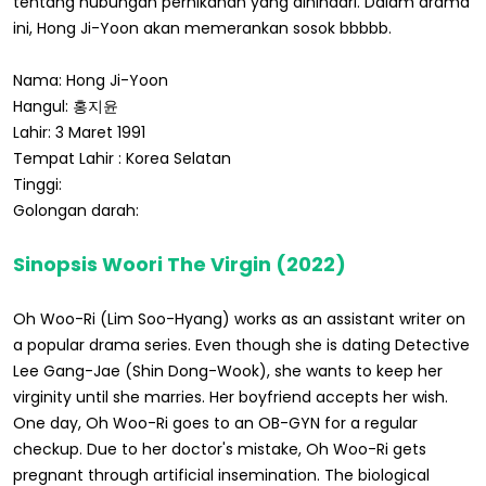
tentang hubungan pernikahan yang dihindari. Dalam drama
ini, Hong Ji-Yoon akan memerankan sosok bbbbb.
Nama: Hong Ji-Yoon
Hangul: 홍지윤
Lahir: 3 Maret 1991
Tempat Lahir : Korea Selatan
Tinggi:
Golongan darah:
Sinopsis Woori The Virgin (2022)
Oh Woo-Ri (Lim Soo-Hyang) works as an assistant writer on
a popular drama series. Even though she is dating Detective
Lee Gang-Jae (Shin Dong-Wook), she wants to keep her
virginity until she marries. Her boyfriend accepts her wish.
One day, Oh Woo-Ri goes to an OB-GYN for a regular
checkup. Due to her doctor's mistake, Oh Woo-Ri gets
pregnant through artificial insemination. The biological