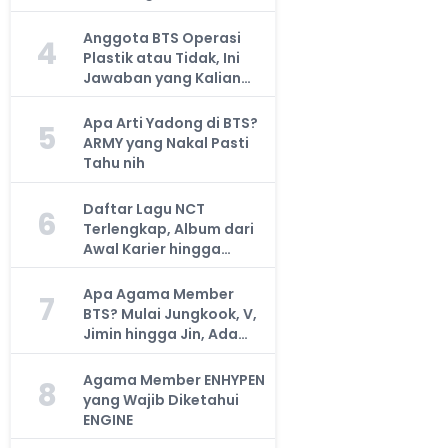
Anggota BTS Operasi
4
Plastik atau Tidak, Ini
Jawaban yang Kalian
Cari
Apa Arti Yadong di BTS?
5
ARMY yang Nakal Pasti
Tahu nih
Daftar Lagu NCT
6
Terlengkap, Album dari
Awal Karier hingga
Sekarang
Apa Agama Member
7
BTS? Mulai Jungkook, V,
Jimin hingga Jin, Ada
yang Atheis
Agama Member ENHYPEN
8
yang Wajib Diketahui
ENGINE