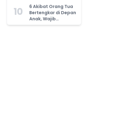
Tahu!
6 Akibat Orang Tua
10
Bertengkar di Depan
Anak, Wajib
Waspada!