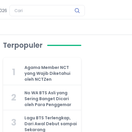
2026
Terpopuler
Agama Member NCT
1
yang Wajib Diketahui
oleh NCTZen
No WA BTS Asli yang
2
Sering Banget Dicari
oleh Para Penggemar
Lagu BTS Terlengkap,
3
Dari Awal Debut sampai
Sekarang