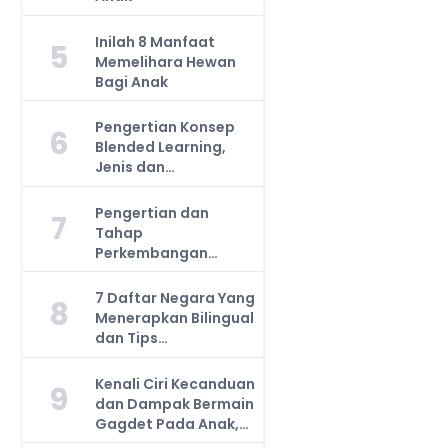
Inilah 8 Manfaat
5
Memelihara Hewan
Bagi Anak
Pengertian Konsep
6
Blended Learning,
Jenis dan
Manfaatnya, Anda
Harus Tahu!
Pengertian dan
7
Tahap
Perkembangan
Kemampuan Kognitif
Anak, Bunda Wajib
7 Daftar Negara Yang
8
Tahu!
Menerapkan Bilingual
dan Tips
Mengajarkan Pada
Anak
Kenali Ciri Kecanduan
9
dan Dampak Bermain
Gagdet Pada Anak,
Orang Tua Wajib