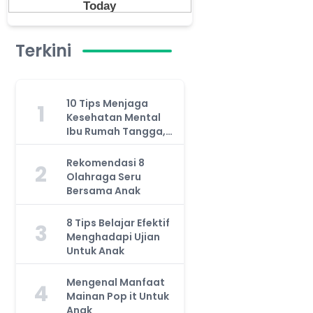
Terkini
10 Tips Menjaga
1
Kesehatan Mental
Ibu Rumah Tangga,
Jangan Anggap
Remeh!
Rekomendasi 8
2
Olahraga Seru
Bersama Anak
8 Tips Belajar Efektif
3
Menghadapi Ujian
Untuk Anak
Mengenal Manfaat
4
Mainan Pop it Untuk
Anak