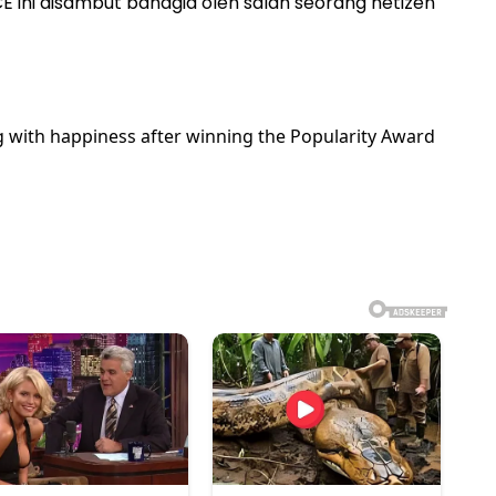
ini disambut bahagia oleh salah seorang netizen
 with happiness after winning the Popularity Award