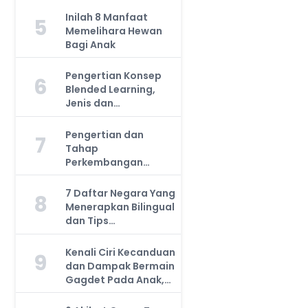
Inilah 8 Manfaat
5
Memelihara Hewan
Bagi Anak
Pengertian Konsep
6
Blended Learning,
Jenis dan
Manfaatnya, Anda
Harus Tahu!
Pengertian dan
7
Tahap
Perkembangan
Kemampuan Kognitif
Anak, Bunda Wajib
7 Daftar Negara Yang
8
Tahu!
Menerapkan Bilingual
dan Tips
Mengajarkan Pada
Anak
Kenali Ciri Kecanduan
9
dan Dampak Bermain
Gagdet Pada Anak,
Orang Tua Wajib
Tahu!