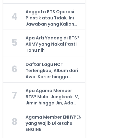
Anggota BTS Operasi
4
Plastik atau Tidak, Ini
Jawaban yang Kalian
Cari
Apa Arti Yadong di BTS?
5
ARMY yang Nakal Pasti
Tahu nih
Daftar Lagu NCT
6
Terlengkap, Album dari
Awal Karier hingga
Sekarang
Apa Agama Member
7
BTS? Mulai Jungkook, V,
Jimin hingga Jin, Ada
yang Atheis
Agama Member ENHYPEN
8
yang Wajib Diketahui
ENGINE