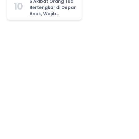
6 Akibat Orang Tua
10
Bertengkar di Depan
Anak, Wajib
Waspada!