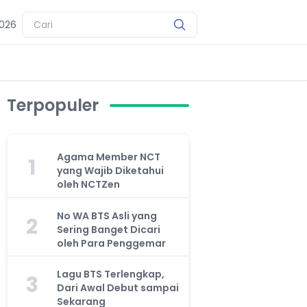
2026
Terpopuler
Agama Member NCT
1
yang Wajib Diketahui
oleh NCTZen
No WA BTS Asli yang
2
Sering Banget Dicari
oleh Para Penggemar
Lagu BTS Terlengkap,
3
Dari Awal Debut sampai
Sekarang