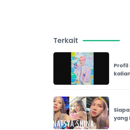
Terkait
Profi
kalia
Siapa
yang 