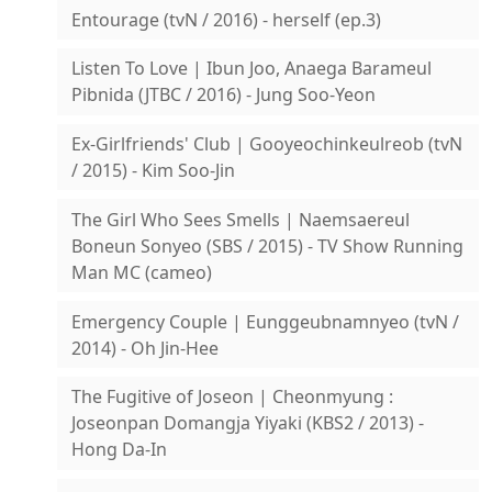
Entourage (tvN / 2016) - herself (ep.3)
Listen To Love | Ibun Joo, Anaega Barameul
Pibnida (JTBC / 2016) - Jung Soo-Yeon
Ex-Girlfriends' Club | Gooyeochinkeulreob (tvN
/ 2015) - Kim Soo-Jin
The Girl Who Sees Smells | Naemsaereul
Boneun Sonyeo (SBS / 2015) - TV Show Running
Man MC (cameo)
Emergency Couple | Eunggeubnamnyeo (tvN /
2014) - Oh Jin-Hee
The Fugitive of Joseon | Cheonmyung :
Joseonpan Domangja Yiyaki (KBS2 / 2013) -
Hong Da-In