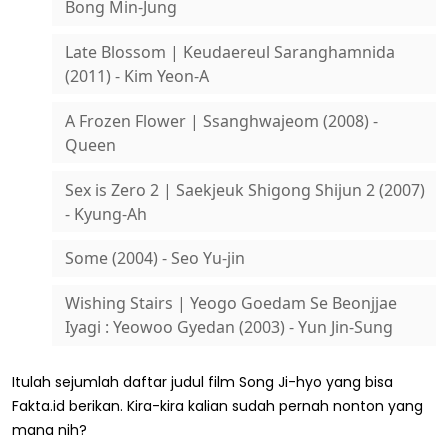
Bong Min-Jung
Late Blossom | Keudaereul Saranghamnida
(2011) - Kim Yeon-A
A Frozen Flower | Ssanghwajeom (2008) -
Queen
Sex is Zero 2 | Saekjeuk Shigong Shijun 2 (2007)
- Kyung-Ah
Some (2004) - Seo Yu-jin
Wishing Stairs | Yeogo Goedam Se Beonjjae
Iyagi : Yeowoo Gyedan (2003) - Yun Jin-Sung
Itulah sejumlah daftar judul film Song Ji-hyo yang bisa
Fakta.id berikan. Kira-kira kalian sudah pernah nonton yang
mana nih?