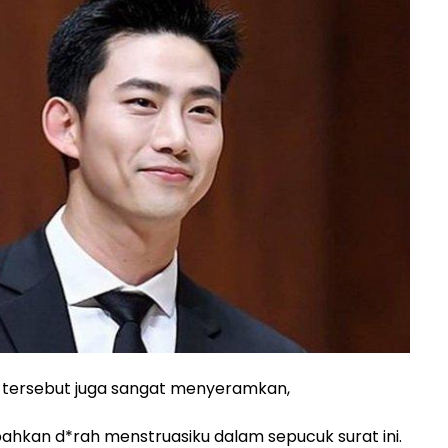
urat tersebut juga sangat menyeramkan,
kan d*rah menstruasiku dalam sepucuk surat ini.