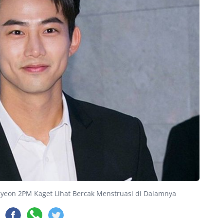
cyeon 2PM Kaget Lihat Bercak Menstruasi di Dalamnya