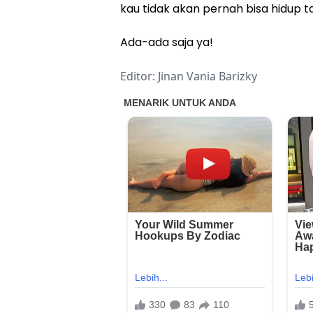
kau tidak akan pernah bisa hidup t
Ada-ada saja ya!
Editor: Jinan Vania Barizky