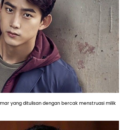
ar yang ditulisan dengan bercak menstruasi milik