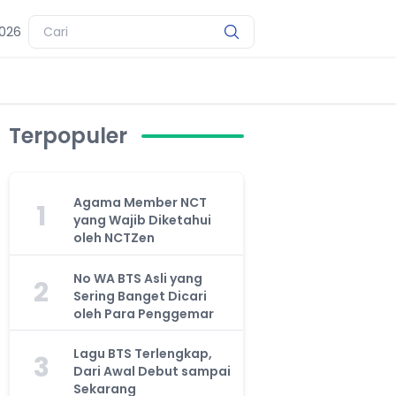
2026
Terpopuler
Agama Member NCT
1
yang Wajib Diketahui
oleh NCTZen
No WA BTS Asli yang
2
Sering Banget Dicari
oleh Para Penggemar
Lagu BTS Terlengkap,
3
Dari Awal Debut sampai
Sekarang