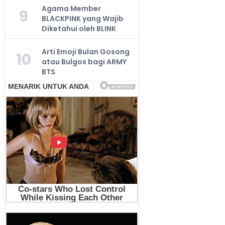
Agama Member
9
BLACKPINK yang Wajib
Diketahui oleh BLINK
Arti Emoji Bulan Gosong
10
atau Bulgos bagi ARMY
BTS