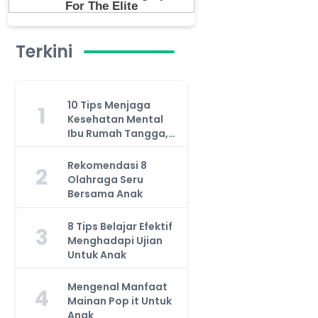
Terkini
10 Tips Menjaga
1
Kesehatan Mental
Ibu Rumah Tangga,
Jangan Anggap
Remeh!
Rekomendasi 8
2
Olahraga Seru
Bersama Anak
8 Tips Belajar Efektif
3
Menghadapi Ujian
Untuk Anak
Mengenal Manfaat
4
Mainan Pop it Untuk
Anak