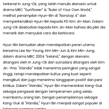
terkenal In Jung-Ok, yang telah menulis skenario untuk
drama MBC "Sunflower" & "Ruler of Your Own World,"
melihat penampilan Hyun-Bin di "Nonstop 4" dan
memperkenalkan Hyun-Bin kepada PD Kim Jin-Man. Dalam
Jung-Ok disebutkan kepada Kim Jin-Man bahwa dia pikir dia
menarik dan menyukai cara dia berbicara.
Hyun-Bin kemudian akan mendapatkan peran utama,
bersama Lee Na-Young, Kim Min-Jun & Kim Min-Jung,
dalam drama MBC 2004 "Ireland," dengan skenario
ditangani oleh In Jung-Ok dan sutradara ditangani oleh Kim
Jin -Pria. "Irlandia" tidak menerima peringkat yang sangat
tinggi, tetapi mendapatkan kultus yang kuat seperti
mengikuti dan juga menerima tanggapan positif dari para
kritikus. Dalam "Irlandia," Hyun-Bin memerankan Kang-Guk
sebagai pengawal dengan temperamen yang selalu
membantu orang lain. Dengan penampilannya sebagai
Kang-Guk di "Irlandia," Hyun-Bin menjadi sangat populer di
kalangan pemirsa wanita.