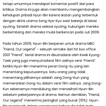
tetapi umumnya mendapat komentar positif dari para
kritikus. Drama ini juga akan membantu mengembangkan
kehidupan pribadi Hyun-Bin karena ikatan yang terbentuk
dengan aktris utama Song Hye-Kyo saat bekerja di lokasi
syuting. Setelah drama selesai syuting, hubungan mereka
berkembang dan mereka mulai berkencan pada Juli 2009.
Pada tahun 2009, Hyun-Bin berperan untuk drama MBC
"Friend, Our Legend" - sebuah remake dari hit box office
2001 "Friend". Serial drama ini disutradarai oleh Kwak Kyung-
Taek yang juga menyutradarai film aslinya versi “Friend“.
Ketika Hyun-Bin menerima peran Dong-Su yang lain
menentang keputusannya. Satu orang yang tidak
menentang pilihannya adalah Jang Dong-Kun yang
memerankan Dong-Su dalam versi film aslinya. Jang Dong-
Kun sebenarnya mendukung dan menasihati Hyun-Bin
sebelum pekerjaannya di drama. Namun demikian, "Friend,
Our Legend" menerima peringkat yang buruk (10%). Hyun-
Bin menjawab dalam wawancara bahwa dia tidak ingin