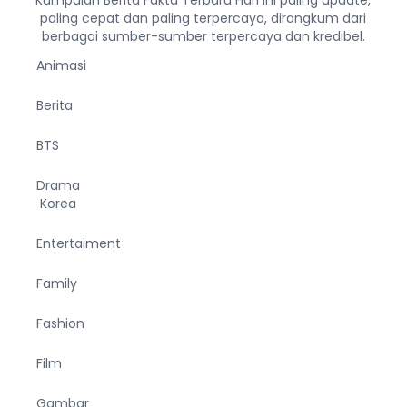
Kumpulan Berita Fakta Terbaru Hari ini paling update,
paling cepat dan paling terpercaya, dirangkum dari
berbagai sumber-sumber terpercaya dan kredibel.
Animasi
Berita
BTS
Drama
Korea
Entertaiment
Family
Fashion
Film
Gambar