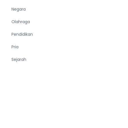
Negara
Olahraga
Pendidikan
Pria
Sejarah
Tekno
Terjemahan
Tumbuhan
Ucapan
Unik