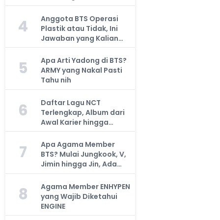
Anggota BTS Operasi
4
Plastik atau Tidak, Ini
Jawaban yang Kalian
Cari
Apa Arti Yadong di BTS?
5
ARMY yang Nakal Pasti
Tahu nih
Daftar Lagu NCT
6
Terlengkap, Album dari
Awal Karier hingga
Sekarang
Apa Agama Member
7
BTS? Mulai Jungkook, V,
Jimin hingga Jin, Ada
yang Atheis
Agama Member ENHYPEN
8
yang Wajib Diketahui
ENGINE