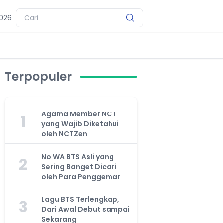
2026
Terpopuler
Agama Member NCT
1
yang Wajib Diketahui
oleh NCTZen
No WA BTS Asli yang
2
Sering Banget Dicari
oleh Para Penggemar
Lagu BTS Terlengkap,
3
Dari Awal Debut sampai
Sekarang