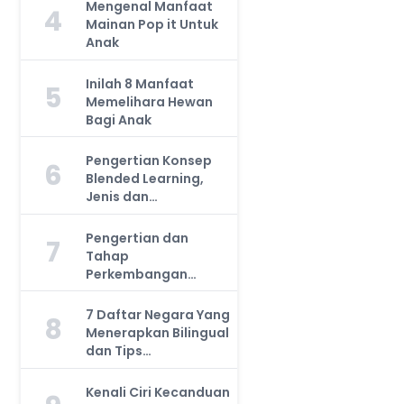
Mengenal Manfaat
4
Mainan Pop it Untuk
Anak
Inilah 8 Manfaat
5
Memelihara Hewan
Bagi Anak
Pengertian Konsep
6
Blended Learning,
Jenis dan
Manfaatnya, Anda
Harus Tahu!
Pengertian dan
7
Tahap
Perkembangan
Kemampuan Kognitif
Anak, Bunda Wajib
7 Daftar Negara Yang
8
Tahu!
Menerapkan Bilingual
dan Tips
Mengajarkan Pada
Anak
Kenali Ciri Kecanduan