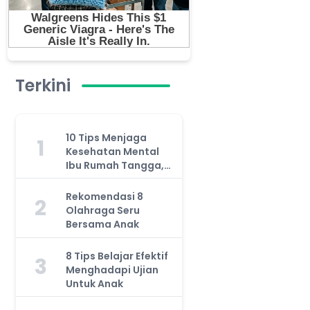
Terkini
10 Tips Menjaga
1
Kesehatan Mental
Ibu Rumah Tangga,
Jangan Anggap
Remeh!
Rekomendasi 8
2
Olahraga Seru
Bersama Anak
8 Tips Belajar Efektif
3
Menghadapi Ujian
Untuk Anak