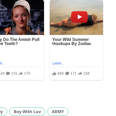
ey
Boy With Luv
ARMY