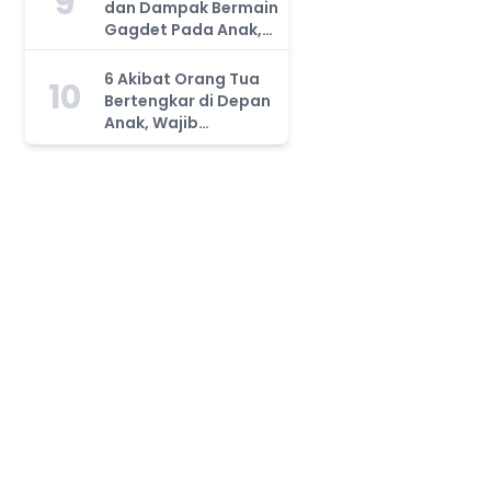
9
dan Dampak Bermain
Gagdet Pada Anak,
Orang Tua Wajib
Tahu!
6 Akibat Orang Tua
10
Bertengkar di Depan
Anak, Wajib
Waspada!