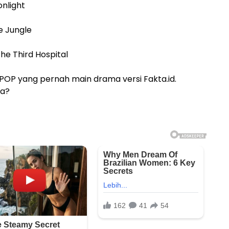
onlight
e Jungle
The Third Hospital
 KPOP yang pernah main drama versi Fakta.id.
na?