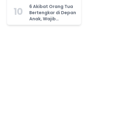
Tahu!
6 Akibat Orang Tua
10
Bertengkar di Depan
Anak, Wajib
Waspada!