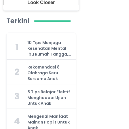
Terkini
10 Tips Menjaga
1
Kesehatan Mental
Ibu Rumah Tangga,
Jangan Anggap
Remeh!
Rekomendasi 8
2
Olahraga Seru
Bersama Anak
8 Tips Belajar Efektif
3
Menghadapi Ujian
Untuk Anak
Mengenal Manfaat
4
Mainan Pop it Untuk
Anak