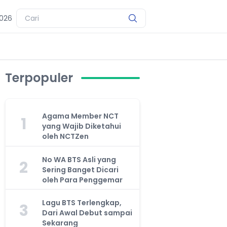
2026
Terpopuler
Agama Member NCT
1
yang Wajib Diketahui
oleh NCTZen
No WA BTS Asli yang
2
Sering Banget Dicari
oleh Para Penggemar
Lagu BTS Terlengkap,
3
Dari Awal Debut sampai
Sekarang