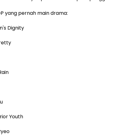
KPOP yang pernah main drama:
's Dignity
retty
Rain
ou
rior Youth
Ryeo