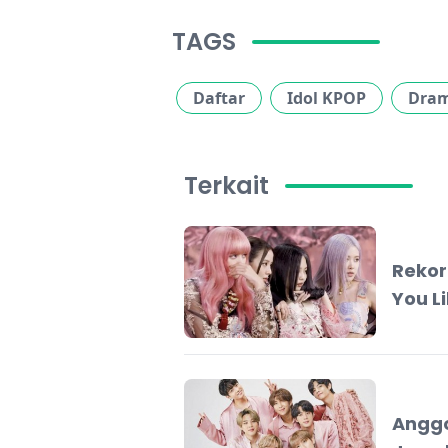
TAGS
Daftar
Idol KPOP
Dra
Terkait
Rekor
You Li
Anggo