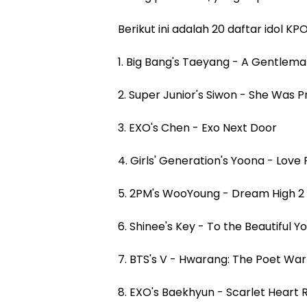
Berikut ini adalah 20 daftar idol 
1. Big Bang's Taeyang - A Gentleman
2. Super Junior's Siwon - She Was P
3. EXO's Chen - Exo Next Door
4. Girls' Generation's Yoona - Love 
5. 2PM's WooYoung - Dream High 2
6. Shinee's Key - To the Beautiful Y
7. BTS's V - Hwarang: The Poet War
8. EXO's Baekhyun - Scarlet Heart 