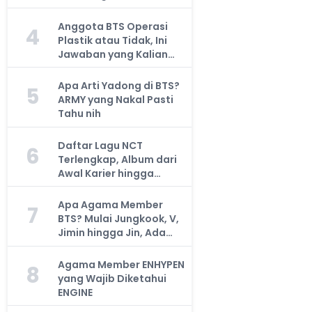
Anggota BTS Operasi
4
Plastik atau Tidak, Ini
Jawaban yang Kalian
Cari
Apa Arti Yadong di BTS?
5
ARMY yang Nakal Pasti
Tahu nih
Daftar Lagu NCT
6
Terlengkap, Album dari
Awal Karier hingga
Sekarang
Apa Agama Member
7
BTS? Mulai Jungkook, V,
Jimin hingga Jin, Ada
yang Atheis
Agama Member ENHYPEN
8
yang Wajib Diketahui
ENGINE