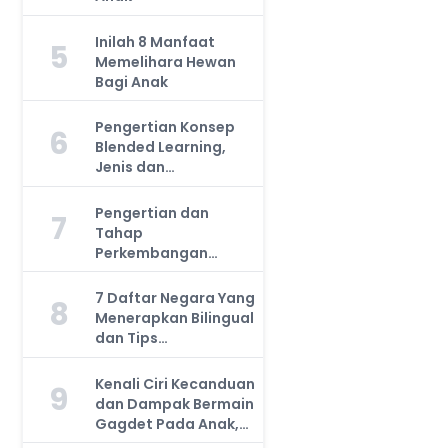
Inilah 8 Manfaat
5
Memelihara Hewan
Bagi Anak
Pengertian Konsep
6
Blended Learning,
Jenis dan
Manfaatnya, Anda
Harus Tahu!
Pengertian dan
7
Tahap
Perkembangan
Kemampuan Kognitif
Anak, Bunda Wajib
7 Daftar Negara Yang
8
Tahu!
Menerapkan Bilingual
dan Tips
Mengajarkan Pada
Anak
Kenali Ciri Kecanduan
9
dan Dampak Bermain
Gagdet Pada Anak,
Orang Tua Wajib