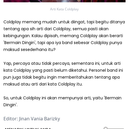
Arti Kata Coldplay
Coldplay memang mudah untuk diingat, tapi begitu ditanya
tentang apa sih arti dari Coldplay, semua pasti akan
kebingungan. Kalau dipisah, memang Coldplay akan berarti
'Bermain Dingin', tapi apa iya band sebesar Coldplay punya
maksud sesederhana itu?
Yap, percaya atau tidak percaya, sementara ini, untuk arti
kata Coldplay yang pasti belum diketahui. Personel band ini
pun juga tidak begitu ingin memberitahukan tentang apa
maksud atau arti dari kata Coldplay itu.
So, untuk Coldplay ini akan mempunyai arti, yaitu 'Bermain
Dingin'.
Editor: Jinan Vania Barizky