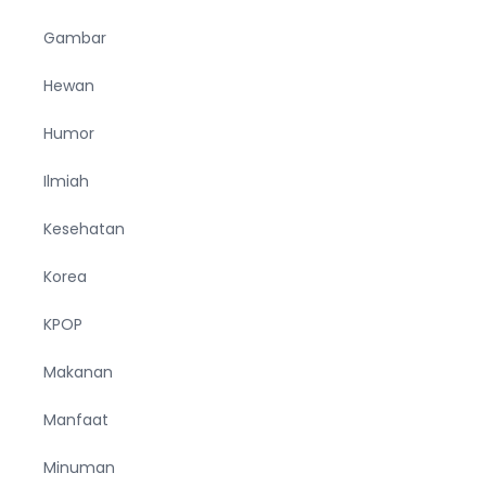
Gambar
Hewan
Humor
Ilmiah
Kesehatan
Korea
KPOP
Makanan
Manfaat
Minuman