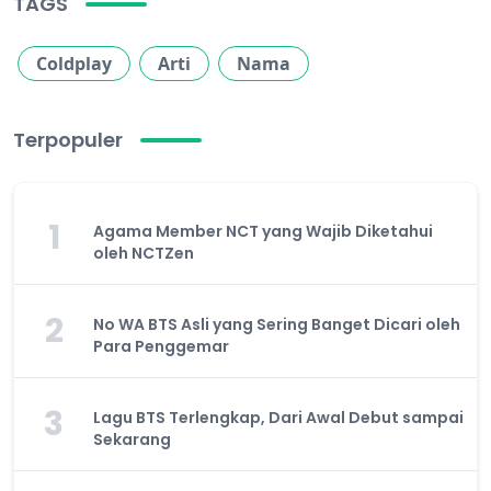
TAGS
Coldplay
Arti
Nama
Terpopuler
1
Agama Member NCT yang Wajib Diketahui
oleh NCTZen
2
No WA BTS Asli yang Sering Banget Dicari oleh
Para Penggemar
3
Lagu BTS Terlengkap, Dari Awal Debut sampai
Sekarang