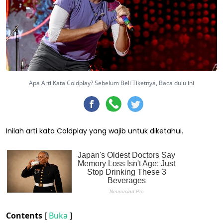
Apa Arti Kata Coldplay? Sebelum Beli Tiketnya, Baca dulu ini
Inilah arti kata Coldplay yang wajib untuk diketahui.
Contents
[
Buka
]