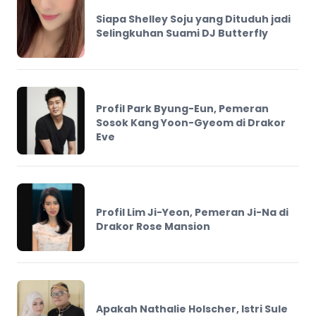
Siapa Shelley Soju yang Dituduh jadi
Selingkuhan Suami DJ Butterfly
Profil Park Byung-Eun, Pemeran
Sosok Kang Yoon-Gyeom di Drakor
Eve
Profil Lim Ji-Yeon, Pemeran Ji-Na di
Drakor Rose Mansion
Apakah Nathalie Holscher, Istri Sule