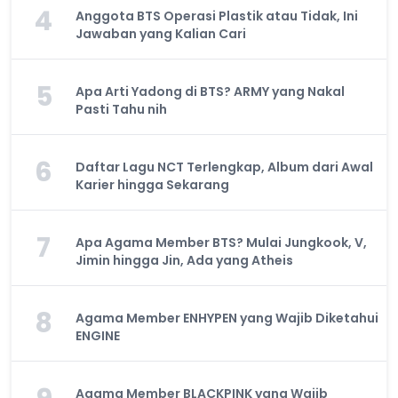
4
Anggota BTS Operasi Plastik atau Tidak, Ini
Jawaban yang Kalian Cari
5
Apa Arti Yadong di BTS? ARMY yang Nakal
Pasti Tahu nih
6
Daftar Lagu NCT Terlengkap, Album dari Awal
Karier hingga Sekarang
7
Apa Agama Member BTS? Mulai Jungkook, V,
Jimin hingga Jin, Ada yang Atheis
8
Agama Member ENHYPEN yang Wajib Diketahui
ENGINE
Agama Member BLACKPINK yang Wajib