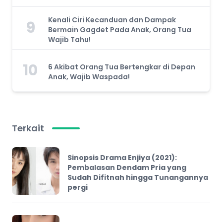
Kenali Ciri Kecanduan dan Dampak
9
Bermain Gagdet Pada Anak, Orang Tua
Wajib Tahu!
10
6 Akibat Orang Tua Bertengkar di Depan
Anak, Wajib Waspada!
Terkait
Sinopsis Drama Enjiya (2021):
Pembalasan Dendam Pria yang
Sudah Difitnah hingga Tunangannya
pergi