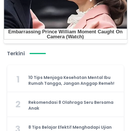
Terkini
1
10 Tips Menjaga Kesehatan Mental Ibu
Rumah Tangga, Jangan Anggap Remeh!
2
Rekomendasi 8 Olahraga Seru Bersama
Anak
3
8 Tips Belajar Efektif Menghadapi Ujian