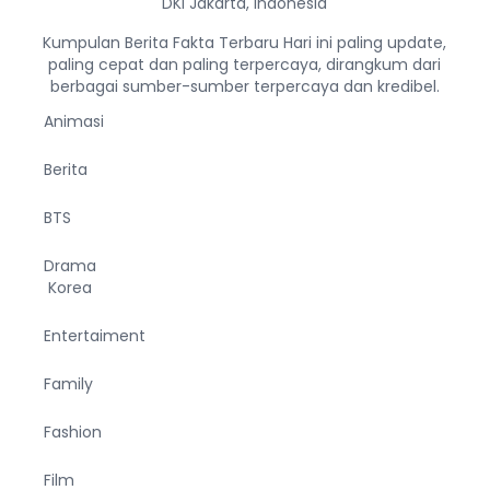
DKI Jakarta, Indonesia
Kumpulan Berita Fakta Terbaru Hari ini paling update,
paling cepat dan paling terpercaya, dirangkum dari
berbagai sumber-sumber terpercaya dan kredibel.
Animasi
Berita
BTS
Drama
Korea
Entertaiment
Family
Fashion
Film