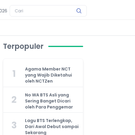
2026
Terpopuler
Agama Member NCT
1
yang Wajib Diketahui
oleh NCTZen
No WA BTS Asli yang
2
Sering Banget Dicari
oleh Para Penggemar
Lagu BTS Terlengkap,
3
Dari Awal Debut sampai
Sekarang