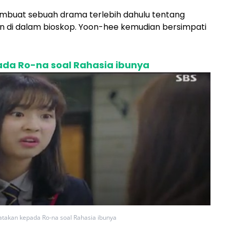
buat sebuah drama terlebih dahulu tentang
in di dalam bioskop. Yoon-hee kemudian bersimpati
da Ro-na soal Rahasia ibunya
takan kepada Ro-na soal Rahasia ibunya