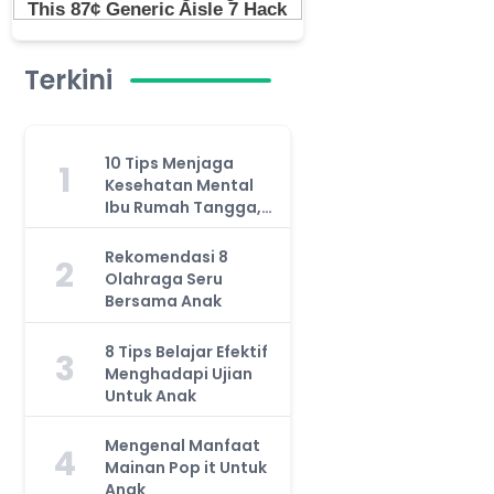
Terkini
10 Tips Menjaga
1
Kesehatan Mental
Ibu Rumah Tangga,
Jangan Anggap
Remeh!
Rekomendasi 8
2
Olahraga Seru
Bersama Anak
8 Tips Belajar Efektif
3
Menghadapi Ujian
Untuk Anak
Mengenal Manfaat
4
Mainan Pop it Untuk
Anak