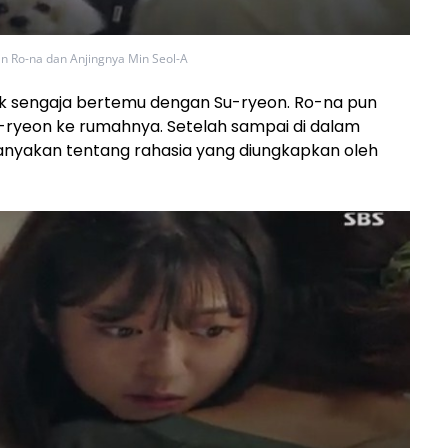
n Ro-na dan Anjingnya Min Seol-A
idak sengaja bertemu dengan Su-ryeon. Ro-na pun
u-ryeon ke rumahnya. Setelah sampai di dalam
yakan tentang rahasia yang diungkapkan oleh