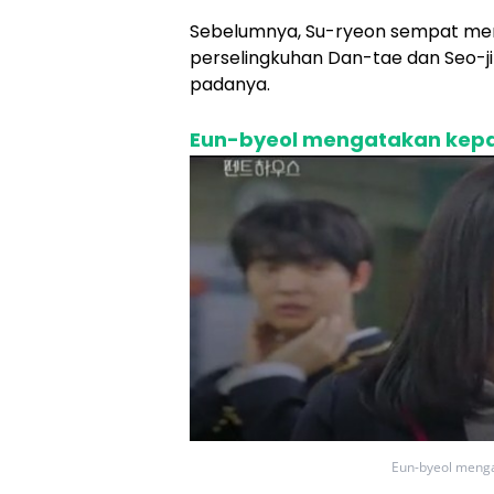
Sebelumnya, Su-ryeon sempat mem
perselingkuhan Dan-tae dan Seo-j
padanya.
Eun-byeol mengatakan kepa
Eun-byeol menga