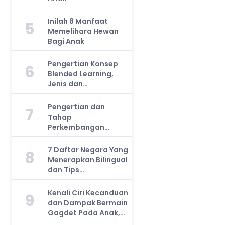
Inilah 8 Manfaat
5
Memelihara Hewan
Bagi Anak
Pengertian Konsep
6
Blended Learning,
Jenis dan
Manfaatnya, Anda
Harus Tahu!
Pengertian dan
7
Tahap
Perkembangan
Kemampuan Kognitif
Anak, Bunda Wajib
7 Daftar Negara Yang
8
Tahu!
Menerapkan Bilingual
dan Tips
Mengajarkan Pada
Anak
Kenali Ciri Kecanduan
9
dan Dampak Bermain
Gagdet Pada Anak,
Orang Tua Wajib