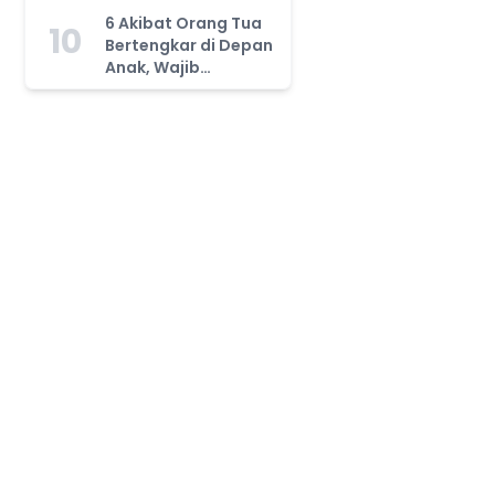
Tahu!
6 Akibat Orang Tua
10
Bertengkar di Depan
Anak, Wajib
Waspada!