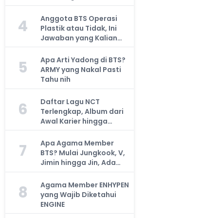
Anggota BTS Operasi
4
Plastik atau Tidak, Ini
Jawaban yang Kalian
Cari
Apa Arti Yadong di BTS?
5
ARMY yang Nakal Pasti
Tahu nih
Daftar Lagu NCT
6
Terlengkap, Album dari
Awal Karier hingga
Sekarang
Apa Agama Member
7
BTS? Mulai Jungkook, V,
Jimin hingga Jin, Ada
yang Atheis
Agama Member ENHYPEN
8
yang Wajib Diketahui
ENGINE