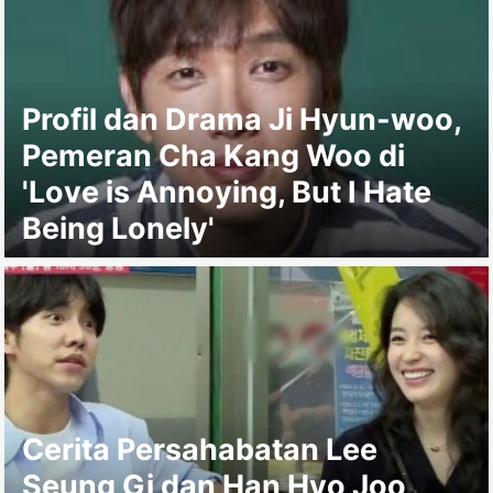
Profil dan Drama Ji Hyun-woo,
Pemeran Cha Kang Woo di
'Love is Annoying, But I Hate
Being Lonely'
Cerita Persahabatan Lee
Seung Gi dan Han Hyo Joo,