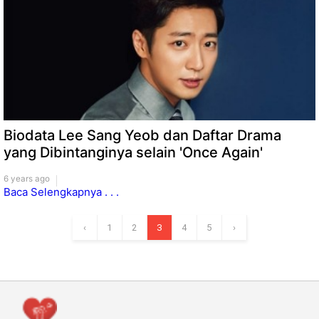
Biodata Lee Sang Yeob dan Daftar Drama
yang Dibintanginya selain 'Once Again'
6 years ago
Baca Selengkapnya . . .
‹
1
2
3
4
5
›