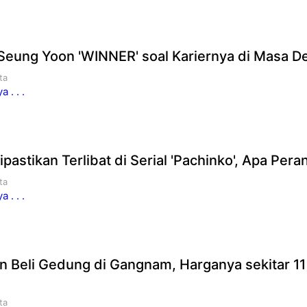
Seung Yoon 'WINNER' soal Kariernya di Masa D
ta
 . . .
pastikan Terlibat di Serial 'Pachinko', Apa Per
ta
 . . .
n Beli Gedung di Gangnam, Harganya sekitar 11
ta