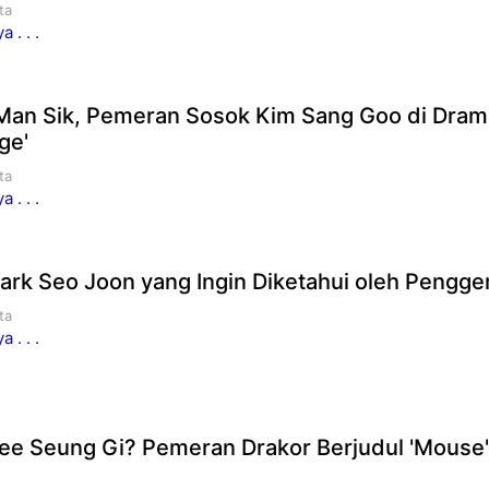
ta
 . . .
 Man Sik, Pemeran Sosok Kim Sang Goo di Dram
ge'
ta
 . . .
rk Seo Joon yang Ingin Diketahui oleh Pengg
ta
 . . .
e Seung Gi? Pemeran Drakor Berjudul 'Mouse'