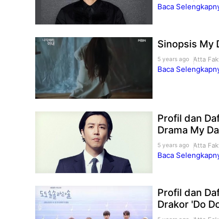
Baca Selengkapnya
Sinopsis My 
Atta Fak
5 years ago
Baca Selengkapnya
Profil dan D
Drama My Da
Atta Fak
5 years ago
Baca Selengkapnya
Profil dan D
Drakor 'Do Do