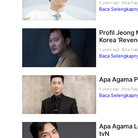
Atta Fak
5 years ago
Baca Selengkapnya
Profil Jeong
Korea 'Reven
Atta Fak
5 years ago
Baca Selengkapnya
Apa Agama Pa
Atta Fak
5 years ago
Baca Selengkapnya
Apa Agama Le
tvN