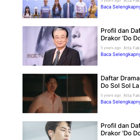
Atta Fak
5 years ago
Baca Selengkapnya
Profil dan D
Drakor 'Do Do
Atta Fak
5 years ago
Baca Selengkapnya
Daftar Drama
Do Sol Sol La 
Atta Fak
5 years ago
Baca Selengkapnya
Profil dan D
Drakor 'Do Do