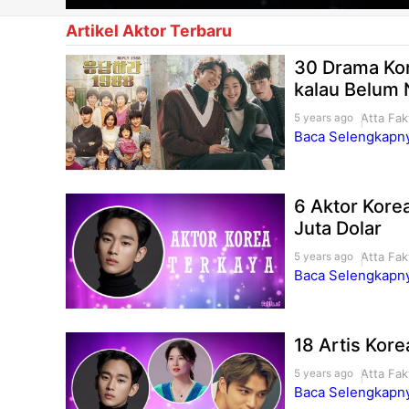
Artikel Aktor Terbaru
30 Drama Kor
kalau Belum
Atta Fak
5 years ago
Baca Selengkapnya
6 Aktor Kore
Juta Dolar
Atta Fak
5 years ago
Baca Selengkapnya
18 Artis Kore
Atta Fak
5 years ago
Baca Selengkapnya