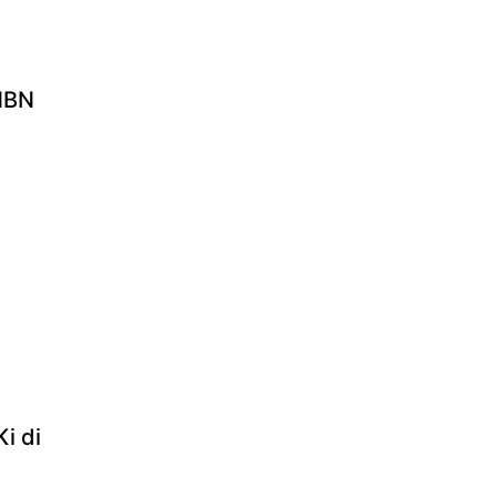
MBN
i di