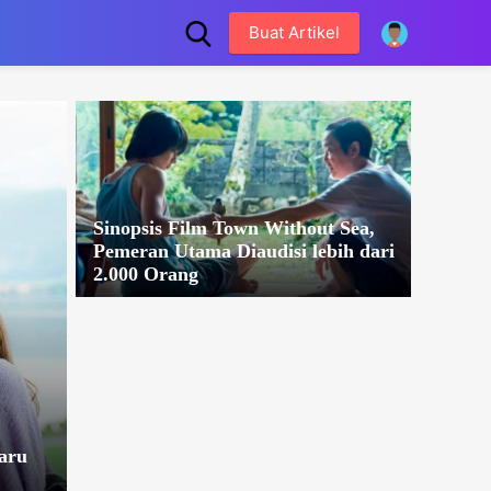
Buat Artikel
Sinopsis Film Town Without Sea,
Pemeran Utama Diaudisi lebih dari
2.000 Orang
aru