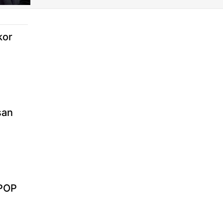
kor
san
KPOP