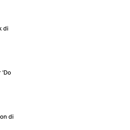
 di
 'Do
on di