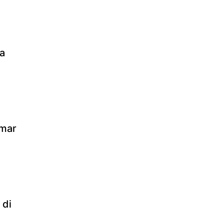
a
emar
 di