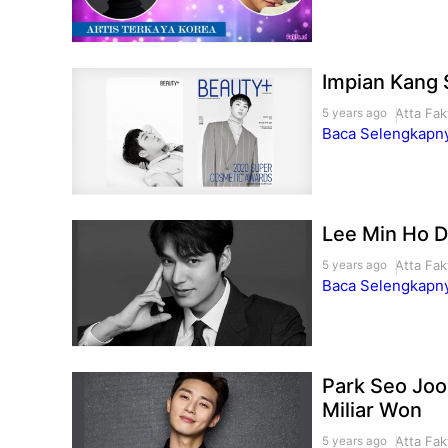
Impian Kang 
Atta Fak
5 years ago
Baca Selengkapnya
Lee Min Ho Di
Atta Fak
5 years ago
Baca Selengkapnya
Park Seo Joo
Miliar Won
Atta Fak
5 years ago