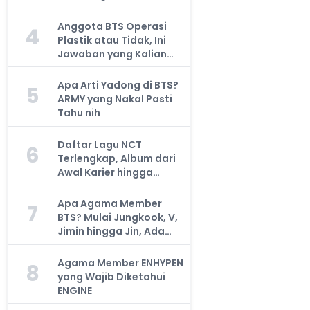
Anggota BTS Operasi
4
Plastik atau Tidak, Ini
Jawaban yang Kalian
Cari
Apa Arti Yadong di BTS?
5
ARMY yang Nakal Pasti
Tahu nih
Daftar Lagu NCT
6
Terlengkap, Album dari
Awal Karier hingga
Sekarang
Apa Agama Member
7
BTS? Mulai Jungkook, V,
Jimin hingga Jin, Ada
yang Atheis
Agama Member ENHYPEN
8
yang Wajib Diketahui
ENGINE