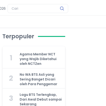
2026
Terpopuler
Agama Member NCT
1
yang Wajib Diketahui
oleh NCTZen
No WA BTS Asli yang
2
Sering Banget Dicari
oleh Para Penggemar
Lagu BTS Terlengkap,
3
Dari Awal Debut sampai
Sekarang