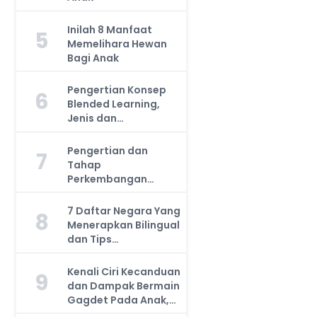
Inilah 8 Manfaat
5
Memelihara Hewan
Bagi Anak
Pengertian Konsep
6
Blended Learning,
Jenis dan
Manfaatnya, Anda
Harus Tahu!
Pengertian dan
7
Tahap
Perkembangan
Kemampuan Kognitif
Anak, Bunda Wajib
7 Daftar Negara Yang
8
Tahu!
Menerapkan Bilingual
dan Tips
Mengajarkan Pada
Anak
Kenali Ciri Kecanduan
9
dan Dampak Bermain
Gagdet Pada Anak,
Orang Tua Wajib