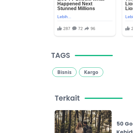
TAGS
Bisnis
Kargo
Terkait
50 Go
Kehid