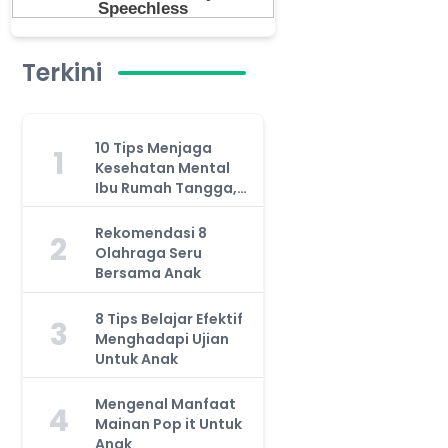
Terkini
10 Tips Menjaga
1
Kesehatan Mental
Ibu Rumah Tangga,
Jangan Anggap
Remeh!
Rekomendasi 8
2
Olahraga Seru
Bersama Anak
8 Tips Belajar Efektif
3
Menghadapi Ujian
Untuk Anak
Mengenal Manfaat
4
Mainan Pop it Untuk
Anak