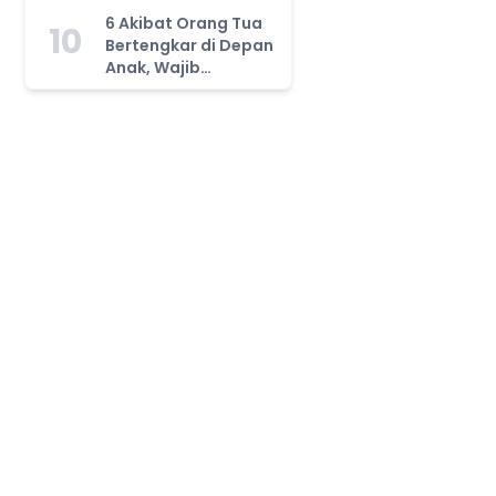
Tahu!
6 Akibat Orang Tua
10
Bertengkar di Depan
Anak, Wajib
Waspada!