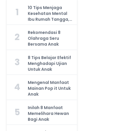
10 Tips Menjaga
1
Kesehatan Mental
Ibu Rumah Tangga,
Jangan Anggap
Remeh!
Rekomendasi 8
2
Olahraga Seru
Bersama Anak
8 Tips Belajar Efektif
3
Menghadapi Ujian
Untuk Anak
Mengenal Manfaat
4
Mainan Pop it Untuk
Anak
Inilah 8 Manfaat
5
Memelihara Hewan
Bagi Anak