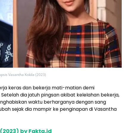
opsis Vasantha Kokila (2023)
rja keras dan bekerja mati-matian demi
Setelah dia jatuh pingsan akibat kelelahan bekerja,
menghabiskan waktu berharganya dengan sang
erubah sejak dia mampir ke penginapan di Vasantha
(2023) by Fakta.id