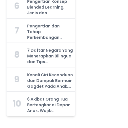
Pengertian Konsep
6
Blended Learning,
Jenis dan
Manfaatnya, Anda
Harus Tahu!
Pengertian dan
7
Tahap
Perkembangan
Kemampuan Kognitif
Anak, Bunda Wajib
7 Daftar Negara Yang
8
Tahu!
Menerapkan Bilingual
dan Tips
Mengajarkan Pada
Anak
Kenali Ciri Kecanduan
9
dan Dampak Bermain
Gagdet Pada Anak,
Orang Tua Wajib
Tahu!
6 Akibat Orang Tua
10
Bertengkar di Depan
Anak, Wajib
Waspada!