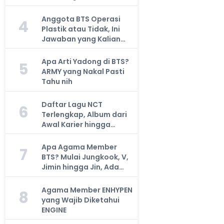
Anggota BTS Operasi
4
Plastik atau Tidak, Ini
Jawaban yang Kalian
Cari
Apa Arti Yadong di BTS?
5
ARMY yang Nakal Pasti
Tahu nih
Daftar Lagu NCT
6
Terlengkap, Album dari
Awal Karier hingga
Sekarang
Apa Agama Member
7
BTS? Mulai Jungkook, V,
Jimin hingga Jin, Ada
yang Atheis
Agama Member ENHYPEN
8
yang Wajib Diketahui
ENGINE