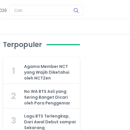
2026
Terpopuler
Agama Member NCT
1
yang Wajib Diketahui
oleh NCTZen
No WA BTS Asli yang
2
Sering Banget Dicari
oleh Para Penggemar
Lagu BTS Terlengkap,
3
Dari Awal Debut sampai
Sekarang