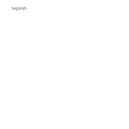
Sejarah
Tekno
Terjemahan
Tumbuhan
Ucapan
Unik
Viral
Wanita
Wisata
Zodiak