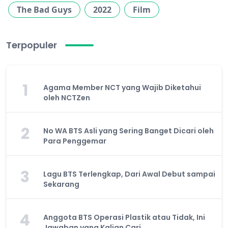
The Bad Guys
2022
Film
Terpopuler
1
Agama Member NCT yang Wajib Diketahui
oleh NCTZen
2
No WA BTS Asli yang Sering Banget Dicari oleh
Para Penggemar
3
Lagu BTS Terlengkap, Dari Awal Debut sampai
Sekarang
4
Anggota BTS Operasi Plastik atau Tidak, Ini
Jawaban yang Kalian Cari