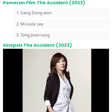
Pemeran Film The Accident (2023)
1. Gang Dong-won
2. Mi-sook Lee
3. Tang Joon-sang
Sinopsis The Accident (2023)