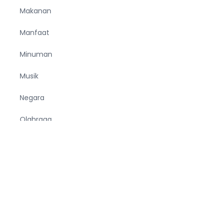
Makanan
Manfaat
Minuman
Musik
Negara
Olahraga
Pendidikan
Pria
Sejarah
Tekno