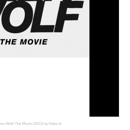
een Wolf: The Movie (2023) by Fakta.id