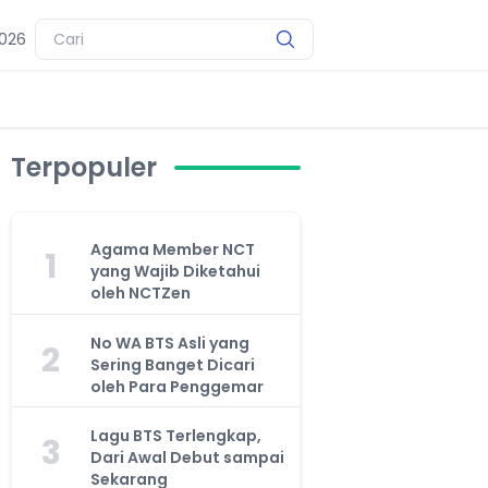
2026
Terpopuler
Agama Member NCT
1
yang Wajib Diketahui
oleh NCTZen
No WA BTS Asli yang
2
Sering Banget Dicari
oleh Para Penggemar
Lagu BTS Terlengkap,
3
Dari Awal Debut sampai
Sekarang