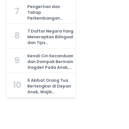
Harus Tahu!
Pengertian dan
7
Tahap
Perkembangan
Kemampuan Kognitif
Anak, Bunda Wajib
7 Daftar Negara Yang
8
Tahu!
Menerapkan Bilingual
dan Tips
Mengajarkan Pada
Anak
Kenali Ciri Kecanduan
9
dan Dampak Bermain
Gagdet Pada Anak,
Orang Tua Wajib
Tahu!
6 Akibat Orang Tua
10
Bertengkar di Depan
Anak, Wajib
Waspada!