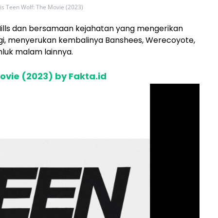
is Teen Wolf: The Movie (2023)
ills dan bersamaan kejahatan yang mengerikan
lagi, menyerukan kembalinya Banshees, Werecoyote,
hluk malam lainnya.
ovie (2023) by Fakta.id