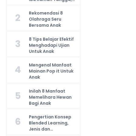
Jangan Anggap
Remeh!
Rekomendasi 8
2
Olahraga Seru
Bersama Anak
8 Tips Belajar Efektif
3
Menghadapi Ujian
Untuk Anak
Mengenal Manfaat
4
Mainan Pop it Untuk
Anak
Inilah 8 Manfaat
5
Memelihara Hewan
Bagi Anak
Pengertian Konsep
6
Blended Learning,
Jenis dan
Manfaatnya, Anda