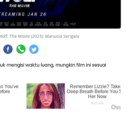
Wolf: The Movie (2023): Manusia Serigala
uk mengisi waktu luang, mungkin film ini sesuai