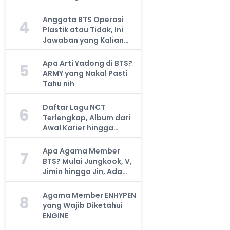
Anggota BTS Operasi
4
Plastik atau Tidak, Ini
Jawaban yang Kalian
Cari
Apa Arti Yadong di BTS?
5
ARMY yang Nakal Pasti
Tahu nih
Daftar Lagu NCT
6
Terlengkap, Album dari
Awal Karier hingga
Sekarang
Apa Agama Member
7
BTS? Mulai Jungkook, V,
Jimin hingga Jin, Ada
yang Atheis
Agama Member ENHYPEN
8
yang Wajib Diketahui
ENGINE