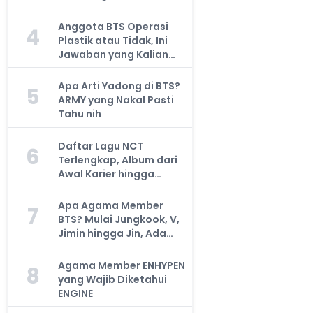
Anggota BTS Operasi
4
Plastik atau Tidak, Ini
Jawaban yang Kalian
Cari
Apa Arti Yadong di BTS?
5
ARMY yang Nakal Pasti
Tahu nih
Daftar Lagu NCT
6
Terlengkap, Album dari
Awal Karier hingga
Sekarang
Apa Agama Member
7
BTS? Mulai Jungkook, V,
Jimin hingga Jin, Ada
yang Atheis
Agama Member ENHYPEN
8
yang Wajib Diketahui
ENGINE