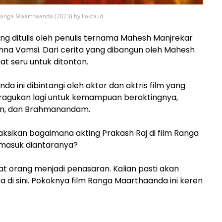
Ranga Maarthaanda (2023) by Fakta.id
g ditulis oleh penulis ternama Mahesh Manjrekar
shna Vamsi. Dari cerita yang dibangun oleh Mahesh
gat seru untuk ditonton.
a ini dibintangi oleh aktor dan aktris film yang
iragukan lagi untuk kemampuan beraktingnya,
nan, dan Brahmanandam.
sikan bagaimana akting Prakash Raj di film Ranga
rmasuk diantaranya?
t orang menjadi penasaran. Kalian pasti akan
 di sini. Pokoknya film Ranga Maarthaanda ini keren