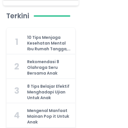
Terkini
10 Tips Menjaga
1
Kesehatan Mental
Ibu Rumah Tangga,
Jangan Anggap
Remeh!
Rekomendasi 8
2
Olahraga Seru
Bersama Anak
8 Tips Belajar Efektif
3
Menghadapi Ujian
Untuk Anak
Mengenal Manfaat
4
Mainan Pop it Untuk
Anak