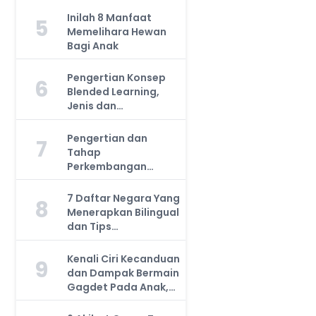
Inilah 8 Manfaat
5
Memelihara Hewan
Bagi Anak
Pengertian Konsep
6
Blended Learning,
Jenis dan
Manfaatnya, Anda
Harus Tahu!
Pengertian dan
7
Tahap
Perkembangan
Kemampuan Kognitif
Anak, Bunda Wajib
7 Daftar Negara Yang
8
Tahu!
Menerapkan Bilingual
dan Tips
Mengajarkan Pada
Anak
Kenali Ciri Kecanduan
9
dan Dampak Bermain
Gagdet Pada Anak,
Orang Tua Wajib
Tahu!