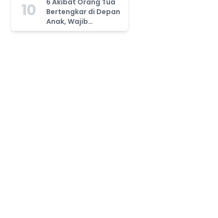
6 Akibat Orang Tua
10
Bertengkar di Depan
Anak, Wajib
Waspada!