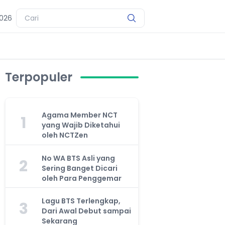
2026
Terpopuler
Agama Member NCT
1
yang Wajib Diketahui
oleh NCTZen
No WA BTS Asli yang
2
Sering Banget Dicari
oleh Para Penggemar
Lagu BTS Terlengkap,
3
Dari Awal Debut sampai
Sekarang