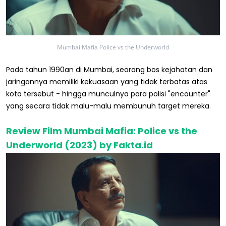
Mumbai Mafia Police vs the Underworld
Pada tahun 1990an di Mumbai, seorang bos kejahatan dan
jaringannya memiliki kekuasaan yang tidak terbatas atas
kota tersebut - hingga munculnya para polisi "encounter"
yang secara tidak malu-malu membunuh target mereka.
Review Film Mumbai Mafia: Police vs the
Underworld (2023) by Fakta.id